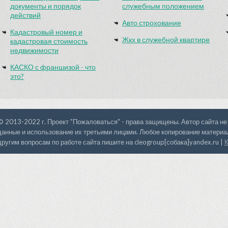
документы и порядок
служебным положением
действий
Авто строхование
Кадастровый номер и
Жкх в служебной квартире
кадастровая стоимость
недвижимости
КАСКО с франшизой - что
это?
© 2013-2022 г. Проект "Пожаловаться" - права защищены. Автор сайта не
данные и использование их третьими лицами. Любое копирование материал
другим вопросам по работе сайта пишите на cleogroup[собака]yandex.ru |
К