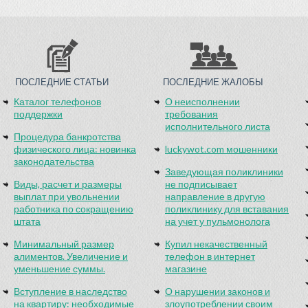
ПОСЛЕДНИЕ СТАТЬИ
ПОСЛЕДНИЕ ЖАЛОБЫ
Каталог телефонов
О неисполнении
поддержки
требования
исполнительного листа
Процедура банкротства
физического лица: новинка
luckywot.com мошенники
законодательства
Заведующая поликлиники
Виды, расчет и размеры
не подписывает
выплат при увольнении
направление в другую
работника по сокращению
поликлинику для вставания
штата
на учет у пульмонолога
Минимальный размер
Купил некачественный
алиментов. Увеличение и
телефон в интернет
уменьшение суммы.
магазине
Вступление в наследство
О нарушении законов и
на квартиру: необходимые
злоупотреблении своим