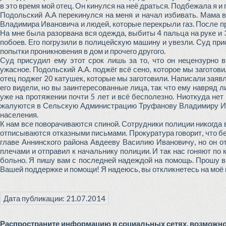
в это время мой отец. Он кинулся на неё драться. Подбежала я и
Подольский А.А перекинулся на меня и начал избивать. Мама 
Владимира Ивановича и людей, которые перекрыли газ. После п
На мне была разорвана вся одежда, выбиты 4 пальца на руке и 3
побоев. Его погрузили в полицейскую машину и увезли. Суд прис
попытки проникновения в дом и прочего другого.
Суд присудил ему этот срок лишь за то, что он нецензурно 
ужасное. Подольский А.А. поджёг всё сено, которое мы заготов
отец поджег 20 катушек, которые мы заготовили. Написали заявл
его видели, но вы заинтересованные лица, так что ему навряд л
уже на протяжении почти 5 лет и всё бесполезно. Ниоткуда нет
жалуются в Сельскую Администрацию Труфанову Владимиру Ива
населения.
К нам все поворачиваются спиной. Сотрудники полиции никогда 
отписываются отказными письмами. Прокуратура говорит, что бе
главе Аннинского района Авдееву Василию Ивановичу, но он от
плечами и отправил к начальнику полиции. И так нас гоняют по 
больно. Я пишу вам с последней надеждой на помощь. Прошу ва
Вашей поддержке и помощи! Я надеюсь, вы откликнетесь на моё 
Дата публикации: 21.07.2014
Распространите информацию в социальных сетях, возможно 