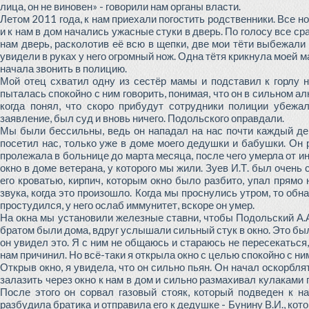
лица, он не виновен» - говорили нам органы власти.
Летом 2011 года, к нам приехали погостить родственники. Все н
и к нам в дом начались ужасные стуки в дверь. По голосу все с
нам дверь, расколотив её всю в щепки, две мои тёти выбежали 
увидели в руках у него огромный нож. Одна тётя крикнула моей 
начала звонить в полицию.
Мой отец схватил одну из сестёр мамы и подставил к горлу но
пыталась спокойно с ним говорить, понимая, что он в сильном ал
когда понял, что скоро прибудут сотрудники полиции убежа
заявление, был суд и вновь ничего. Подольского оправдали.
Мы были бессильны, ведь он нападал на нас почти каждый день
посетил нас, только уже в доме моего дедушки и бабушки. Он 
пролежала в больнице до марта месяца, после чего умерла от и
окно в доме ветерана, у которого мы жили. Зуев И.Т. был очень
его кроватью, кирпич, которым окно было разбито, упал прямо
звука, когда это произошло. Когда мы проснулись утром, то обн
простудился, у него ослаб иммунитет, вскоре он умер.
На окна мы установили железные ставни, чтобы Подольский А.А
братом были дома, вдруг услышали сильный стук в окно. Это был
он увидел это. Я с ним не общаюсь и стараюсь не пересекаться, 
нам причинил. Но всё-таки я открыла окно с целью спокойно с ним
Открыв окно, я увидела, что он сильно пьян. Он начал оскорбл
залазить через окно к нам в дом и сильно размахивал кулаками 
После этого он сорвал газовый стояк, который подведен к н
разбудила братика и отправила его к дедушке - Бунину В.И., ко