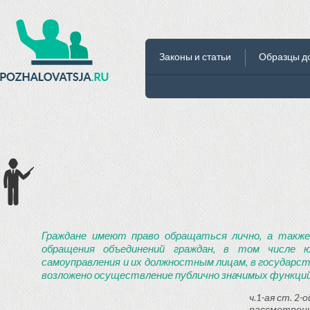
Законы и статьи
Образцы д
Граждане имеют право обращаться лично, а также
обращения объединений граждан, в том числе ю
самоуправления и их должностным лицам, в государст
возложено осуществление публично значимых функций
ч.1-ая ст. 2
рассмотрени