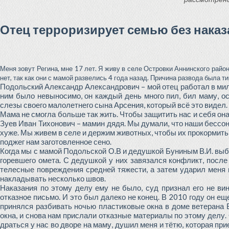
Отец терроризирует семью без наказ
Меня зовут Регина, мне 17 лет. Я живу в селе Островки Аннинского райо
нет, так как они с мамой развелись 4 года назад. Причина развода была т
Подольский Александр Александрович – мой отец работал в мили
ним было невыносимо, он каждый день много пил, бил маму, ос
слезы своего малолетнего сына Арсения, который всё это видел.
Мама не смогла больше так жить. Чтобы защитить нас и себя она
Зуев Иван Тихонович – мамин дядя. Мы думали, что наши бессон
хуже. Мы живем в селе и держим животных, чтобы их прокормить,
поджег нам заготовленное сено.
Когда мы с мамой Подольской О.В и дедушкой Буниным В.И. выб
горевшего омета. С дедушкой у них завязался конфликт, после 
телесные повреждения средней тяжести, а затем ударил меня 
накладывать несколько швов.
Наказания по этому делу ему не было, суд признал его не ви
отказное письмо. И это был далеко не конец. В 2010 году он ещ
принялся разбивать ночью пластиковые окна в доме ветерана 
окна, и снова нам прислали отказные материалы по этому делу.
драться у нас во дворе на маму, душил меня и тётю, которая пр