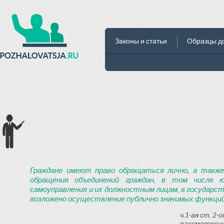
Законы и статьи
Образцы д
Граждане имеют право обращаться лично, а также
обращения объединений граждан, в том числе ю
самоуправления и их должностным лицам, в государст
возложено осуществление публично значимых функций
ч.1-ая ст. 2
рассмотрени