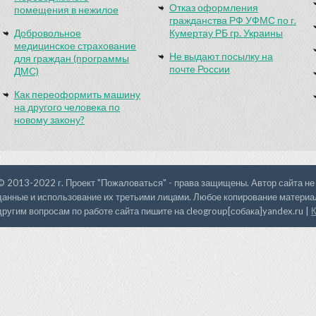
Отказ оформления
помещения в нежилое
гражданства РФ УФМС по г.
Добровольное
Кумертау РБ гр. Украины
медицинское страхование
Не выдают посылку на
для граждан (программы
почте России
ДМС)
Как переоформить машину
на другого человека по
новому закону?
© 2013-2022 г. Проект "Пожаловаться" - права защищены. Автор сайта не
данные и использование их третьими лицами. Любое копирование материал
другим вопросам по работе сайта пишите на cleogroup[собака]yandex.ru |
К