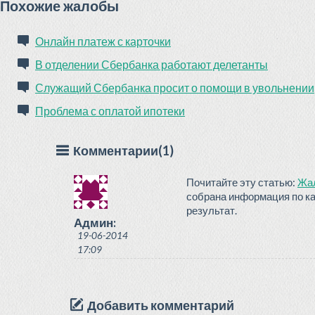
Похожие жалобы
Онлайн платеж с карточки
В отделении Сбербанка работают делетанты
Служащий Сбербанка просит о помощи в увольнении
Проблема с оплатой ипотеки
Комментарии(1)
Почитайте эту статью:
Жал
собрана информация по ка
результат.
Админ:
19-06-2014
17:09
Добавить комментарий