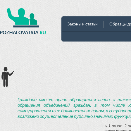
Законы и статьи
Образцы д
Граждане имеют право обращаться лично, а также
обращения объединений граждан, в том числе ю
самоуправления и их должностным лицам, в государст
возложено осуществление публично значимых функций
ч.1-ая ст. 2
рассмотрени