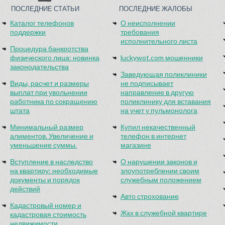
ПОСЛЕДНИЕ СТАТЬИ
ПОСЛЕДНИЕ ЖАЛОБЫ
Каталог телефонов
О неисполнении
поддержки
требования
исполнительного листа
Процедура банкротства
физического лица: новинка
luckywot.com мошенники
законодательства
Заведующая поликлиники
Виды, расчет и размеры
не подписывает
выплат при увольнении
направление в другую
работника по сокращению
поликлинику для вставания
штата
на учет у пульмонолога
Минимальный размер
Купил некачественный
алиментов. Увеличение и
телефон в интернет
уменьшение суммы.
магазине
Вступление в наследство
О нарушении законов и
на квартиру: необходимые
злоупотреблении своим
документы и порядок
служебным положением
действий
Авто строхование
Кадастровый номер и
Жкх в служебной квартире
кадастровая стоимость
недвижимости