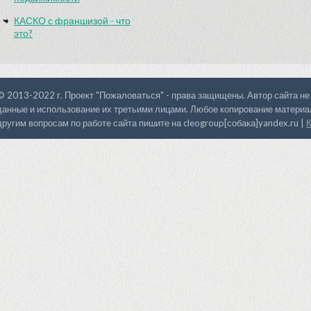
КАСКО с франшизой - что
это?
© 2013-2022 г. Проект "Пожаловаться" - права защищены. Автор сайта не
данные и использование их третьими лицами. Любое копирование материал
другим вопросам по работе сайта пишите на cleogroup[собака]yandex.ru |
К