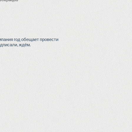
мпания год обещает провести
одписали, ждём.