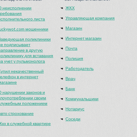
О неисполнении
ЖКХ
требования
Управляющая компания
исполнительного листа
Магазин
luckywot.com мошенники
Интернет магазин
Заведующая поликлиники
не подписывает
Почта
направление в другую
поликлинику для вставания
Полиция
на учет у пульмонолога
Работодатель
Купил некачественный
телефон в интернет
Врач
магазине
Банк
О нарушении законов и
злоупотреблении своим
Коммунальщики
служебным положением
Нотариус
Авто строхование
Соседи
Жкх в служебной квартире