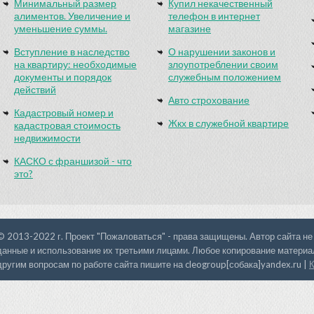
Минимальный размер
Купил некачественный
алиментов. Увеличение и
телефон в интернет
уменьшение суммы.
магазине
Вступление в наследство
О нарушении законов и
на квартиру: необходимые
злоупотреблении своим
документы и порядок
служебным положением
действий
Авто строхование
Кадастровый номер и
Жкх в служебной квартире
кадастровая стоимость
недвижимости
КАСКО с франшизой - что
это?
© 2013-2022 г. Проект "Пожаловаться" - права защищены. Автор сайта не
данные и использование их третьими лицами. Любое копирование материал
другим вопросам по работе сайта пишите на cleogroup[собака]yandex.ru |
К