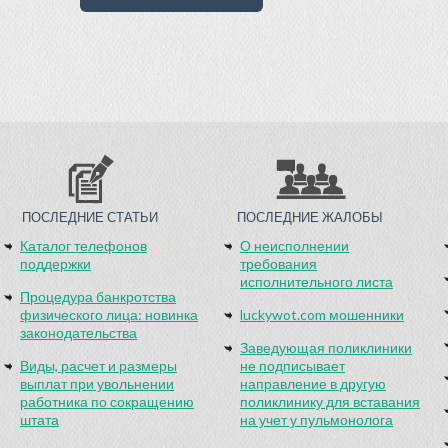
ПОСЛЕДНИЕ СТАТЬИ
ПОСЛЕДНИЕ ЖАЛОБЫ
Каталог телефонов
О неисполнении
поддержки
требования
исполнительного листа
Процедура банкротства
физического лица: новинка
luckywot.com мошенники
законодательства
Заведующая поликлиники
Виды, расчет и размеры
не подписывает
выплат при увольнении
направление в другую
работника по сокращению
поликлинику для вставания
штата
на учет у пульмонолога