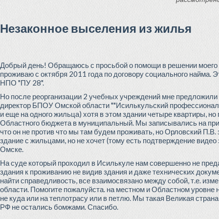
Незаконное выселения из жилья
Добрый день! Обращаюсь с просьбой о помощи в решении моего 
проживаю с октября 2011 года по договору социального найма.
НПО "ПУ 28".
Но после реорганизации 2 учебных учреждений мне предложили д
директор БПОУ Омской области ""Исилькульский профессиональн
и еще на одного жильца) хотя в этом здании четыре квартиры, но
Областного бюджета в муниципальный. Мы записывались на прием
что он не против что мы там будем проживать, но Орловский П.
здание с жильцами, но не хочет (тому есть подтверждение видео
Омске.
На суде который проходил в Исилькуле нам совершенно не преда
здания к проживанию не видив здания и даже технических докум
найти справедливость, все взаимосвязано между собой, т.е. изм
области. Помогите пожалуйста. на местном и Областном уровне 
не куда или на теплотрасу или в петлю. Мы такая Великая стран
РФ не остались бомжами. Спасибо.