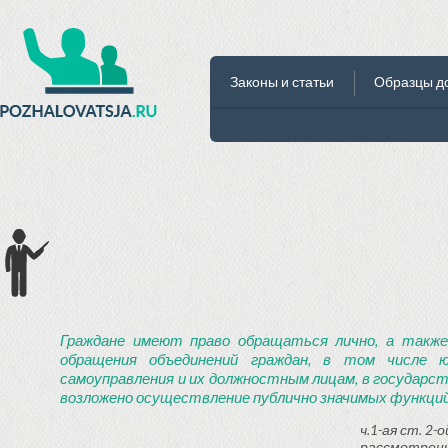
Законы и статьи
Образцы д
Граждане имеют право обращаться лично, а также
обращения объединений граждан, в том числе ю
самоуправления и их должностным лицам, в государст
возложено осуществление публично значимых функций
ч.1-ая ст. 2
рассмотрени