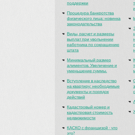
поддержки
Процедура банкротства
физического лица: новинка
законодательства
Виды, расчет и размеры
выплат при увольнении
работника по сокращению
штата
Минимальный размер
алиментов. Увеличение и
уменьшение суммы.
Вступление в наследство
на квартиру: необходимые
документы и порядок
действий
Кадастровый номер и
кадастровая стоимость
недвижимости
КАСКО с франшизой - что
это?