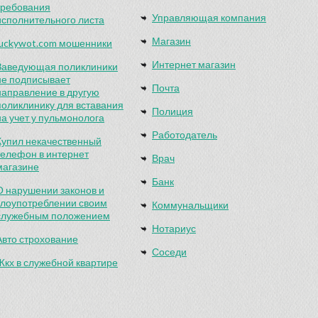
требования
Управляющая компания
исполнительного листа
Магазин
luckywot.com мошенники
Интернет магазин
Заведующая поликлиники
не подписывает
Почта
направление в другую
поликлинику для вставания
Полиция
на учет у пульмонолога
Работодатель
Купил некачественный
телефон в интернет
Врач
магазине
Банк
О нарушении законов и
злоупотреблении своим
Коммунальщики
служебным положением
Нотариус
Авто строхование
Соседи
Жкх в служебной квартире