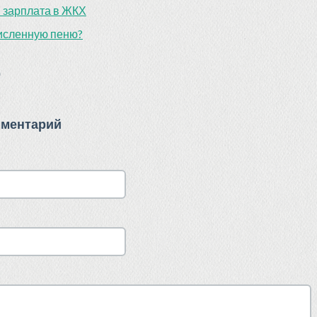
 зарплата в ЖКХ
численную пеню?
)
мментарий