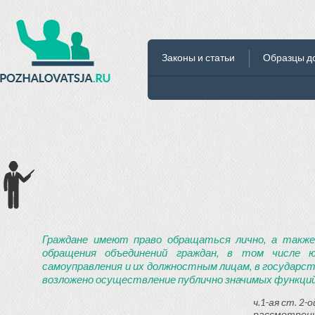
Законы и статьи
Образцы д
Граждане имеют право обращаться лично, а также
обращения объединений граждан, в том числе ю
самоуправления и их должностным лицам, в государст
возложено осуществление публично значимых функций
ч.1-ая ст. 2
рассмотрени