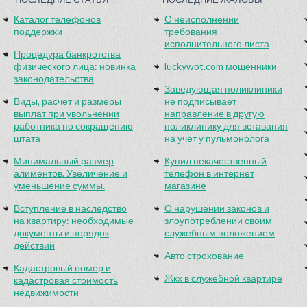
Каталог телефонов
О неисполнении
поддержки
требования
исполнительного листа
Процедура банкротства
физического лица: новинка
luckywot.com мошенники
законодательства
Заведующая поликлиники
Виды, расчет и размеры
не подписывает
выплат при увольнении
направление в другую
работника по сокращению
поликлинику для вставания
штата
на учет у пульмонолога
Минимальный размер
Купил некачественный
алиментов. Увеличение и
телефон в интернет
уменьшение суммы.
магазине
Вступление в наследство
О нарушении законов и
на квартиру: необходимые
злоупотреблении своим
документы и порядок
служебным положением
действий
Авто строхование
Кадастровый номер и
Жкх в служебной квартире
кадастровая стоимость
недвижимости