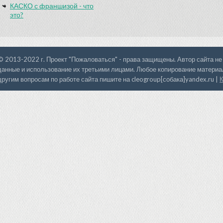
КАСКО с франшизой - что
это?
© 2013-2022 г. Проект "Пожаловаться" - права защищены. Автор сайта не
данные и использование их третьими лицами. Любое копирование материал
другим вопросам по работе сайта пишите на cleogroup[собака]yandex.ru |
К