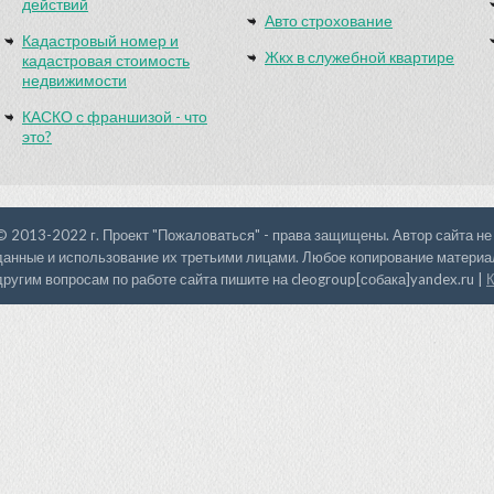
действий
Авто строхование
Кадастровый номер и
Жкх в служебной квартире
кадастровая стоимость
недвижимости
КАСКО с франшизой - что
это?
© 2013-2022 г. Проект "Пожаловаться" - права защищены. Автор сайта не
данные и использование их третьими лицами. Любое копирование материал
другим вопросам по работе сайта пишите на cleogroup[собака]yandex.ru |
К