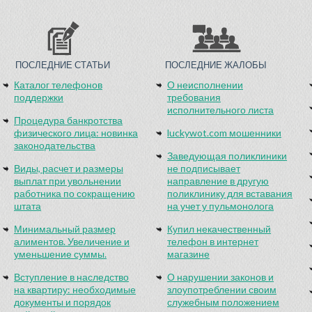
ПОСЛЕДНИЕ СТАТЬИ
ПОСЛЕДНИЕ ЖАЛОБЫ
Каталог телефонов
О неисполнении
поддержки
требования
исполнительного листа
Процедура банкротства
физического лица: новинка
luckywot.com мошенники
законодательства
Заведующая поликлиники
Виды, расчет и размеры
не подписывает
выплат при увольнении
направление в другую
работника по сокращению
поликлинику для вставания
штата
на учет у пульмонолога
Минимальный размер
Купил некачественный
алиментов. Увеличение и
телефон в интернет
уменьшение суммы.
магазине
Вступление в наследство
О нарушении законов и
на квартиру: необходимые
злоупотреблении своим
документы и порядок
служебным положением