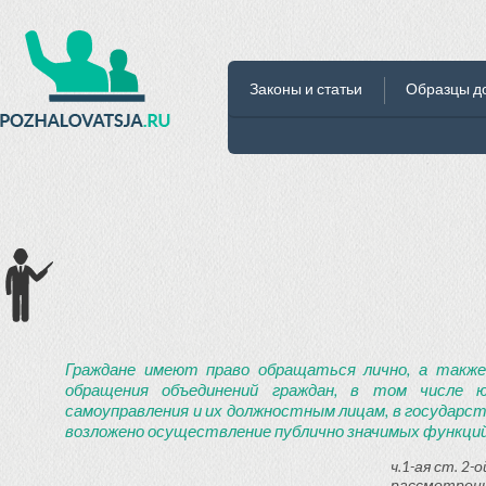
Законы и статьи
Образцы д
Граждане имеют право обращаться лично, а также
обращения объединений граждан, в том числе ю
самоуправления и их должностным лицам, в государст
возложено осуществление публично значимых функций
ч.1-ая ст. 2
рассмотрени