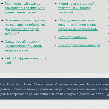
Минимальный размер
Купил некачественный
алиментов. Увеличение и
телефон в интернет
уменьшение суммы.
магазине
Вступление в наследство
О нарушении законов и
на квартиру: необходимые
злоупотреблении своим
документы и порядок
служебным положением
действий
Авто строхование
Кадастровый номер и
Жкх в служебной квартире
кадастровая стоимость
недвижимости
КАСКО с франшизой - что
это?
© 2013-2022 г. Проект "Пожаловаться" - права защищены. Автор сайта не
данные и использование их третьими лицами. Любое копирование материал
другим вопросам по работе сайта пишите на cleogroup[собака]yandex.ru |
К