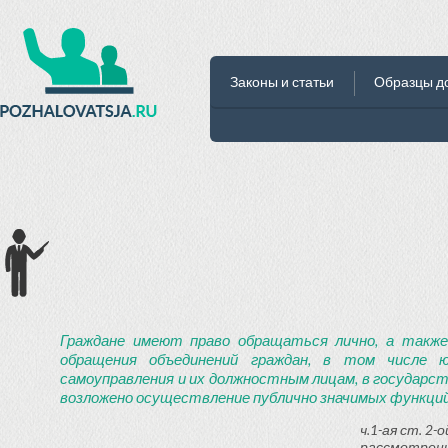
Законы и статьи
Образцы д
Граждане имеют право обращаться лично, а также
обращения объединений граждан, в том числе ю
самоуправления и их должностным лицам, в государст
возложено осуществление публично значимых функций
ч.1-ая ст. 2
рассмотрени