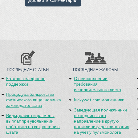
ПОСЛЕДНИЕ СТАТЬИ
ПОСЛЕДНИЕ ЖАЛОБЫ
Каталог телефонов
О неисполнении
поддержки
требования
исполнительного листа
Процедура банкротства
физического лица: новинка
luckywot.com мошенники
законодательства
Заведующая поликлиники
Виды, расчет и размеры
не подписывает
выплат при увольнении
направление в другую
работника по сокращению
поликлинику для вставания
штата
на учет у пульмонолога