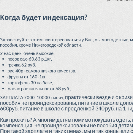
Когда будет индексация?
Здравствуйте, хотим поинтересоваться у Вас, мы многодетные,
пособия, кроме Нижегородской области.
У нас цены очень высокие:
песок сах-60,63 р,1кг,
гречка 62 руб,
рис 40р -самого низкого качества,
фрукты от 160-1кг,
картофель 30 на базе,
масло растительное от 68 руб.,
практически везде и с кри
ЗАРПЛАТА 7000-10000 тысяч,
пособия не проиндексированы, питание в школе допо
600руб, питание в школе с продленкой 340 руб. на 1 ни
Как прожить? А многим детям помимо покушать одеть, 
компенсация, не проиндексированы не пособия детям 
При такой зарплате и таких ценах, мы и так концы ели с