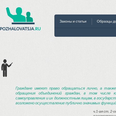
Законы и статьи
Образцы д
Граждане имеют право обращаться лично, а также
обращения объединений граждан, в том числе ю
самоуправления и их должностным лицам, в государст
возложено осуществление публично значимых функций
ч.1-ая ст. 2
рассмотрени