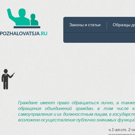
Законы и статьи
Образцы д
Граждане имеют право обращаться лично, а также
обращения объединений граждан, в том числе ю
самоуправления и их должностным лицам, в государст
возложено осуществление публично значимых функций
ч.1-ая ст. 2
рассмотрени