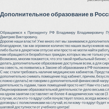
Дополнительное образование в Росс
Обращаемся к Президенту РФ Владимиру Владимировичу Пу
Дмитрию Викторовичу.
Дорогие наши власти! Уже много лет мы занимаемся дополнитель
благодарное, так как огромное количество наших выпускников нах
либо были в декретном отпуске или просто не могли найти работ
нам обращаются безработных граждан, которых мы не только учи
Возможно, многим покажется, что это такой прибыльный бизнес, 
делать дополнительное образование доступным всем, а для сиро
на совесть, но появились в Законе об образовании в РФ положен
С нас стали требовать наличие медицинских кабинетов. Предста
дополнительно снимать помещение под кабинет, причем, безусл
сложно сделать( не говорим о дополнительной финансовой нагрузк
деятельность годами, таких помещений просто нет! Нам что съезж
Лицензирование образовательной деятельности-дело весьма сл
на одном занятии составляет не более 4 академических часов (3 
случае, если кто-то вдруг себя почувствует плохо, всегда можн
договоры с поликлиниками на случай, если кому-то вдруг будет
шаговой доступности от учебного центра!