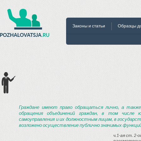
Законы и статьи
Образцы д
Граждане имеют право обращаться лично, а также
обращения объединений граждан, в том числе ю
самоуправления и их должностным лицам, в государст
возложено осуществление публично значимых функций
ч.1-ая ст. 2
рассмотрени