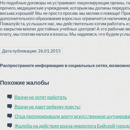
Но подобные договоры не устраивают лицензирующие органы, так 
прочего, медицинские учреждения, которым мы должны передать
весьма хорошей! Мы не просто просим. мы молим о помощи! Про
дополнительного образования взрослых ограничится наличием д
Пожалуйста, услышьте нас, мы действительно хотим работать и р
о закрытии многих достойных учебных центров! А это рабочие м
плату, мы платим налоги и взносы. Мы надеемся, что будем усл
Дата публикации: 26.01.2015
Распространите информацию в социальных сетях, возможно 
Похожие жалобы
Врачи не хотят работать
Врачи не дают ребенку поесть!
Отца проперировали аорту искусственное шутниров
Жалоба на действия врача невролога Бийской город