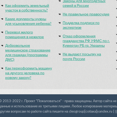
Законы для многодетных
Как оформить земельный
семей в России
участок в собственность?
Не правильное правосудие
Какие документы нужны
Подделка подписи по
для усыновления ребенка?
экспертизе
Перевод жилого
Отказ оформления
помещения в нежилое
гражданства РФ УФМС по г.
Добровольное
Кумертау РБ гр. Украины
медицинское страхование
Не выдают посылку на
для граждан (программы
почте России
ДМС)
Как переоформить машину
на другого человека по
новому закону?
© 2013-2022 г. Проект "Пожаловаться" - права защищены. Автор сайта не
данные и использование их третьими лицами. Любое копирование материал
другим вопросам по работе сайта пишите на cleogroup[собака]yandex.ru |
К