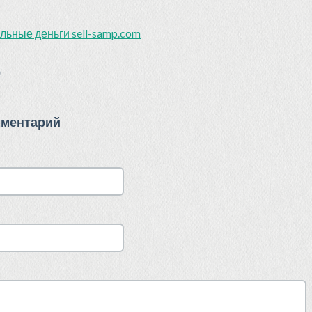
ьные деньги sell-samp.com
)
мментарий