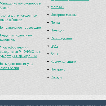
Обнищание пенсионеров в
Магазин
России
Интернет магазин
Законы для многодетных
семей в России
Почта
Не правильное правосудие
Полиция
Подделка подписи по
Работодатель
экспертизе
Врач
Отказ оформления
гражданства РФ УФМС по г.
Банк
Кумертау РБ гр. Украины
Коммунальщики
Не выдают посылку на
почте России
Нотариус
Соседи