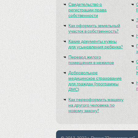
Свидетельство о
регистрации права
собственности
Как оформить земельный
участок в собственность?
Какие документы нужны
для усыновления ребенка?
Перевод жилого
помещения в нежилое
Добровольное
медицинское страхование
для граждан (программы
ДМС)
Как переоформить машину
на другого человека по
новому закону?