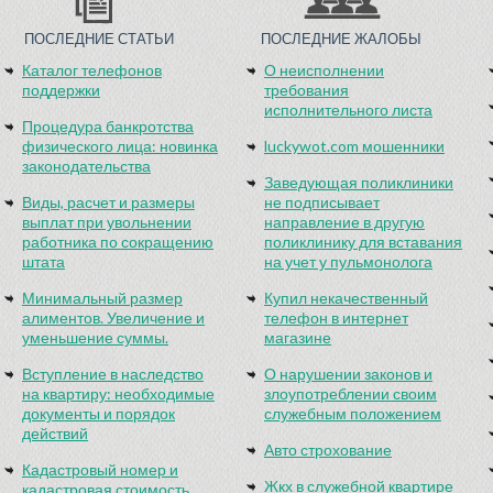
ПОСЛЕДНИЕ СТАТЬИ
ПОСЛЕДНИЕ ЖАЛОБЫ
Каталог телефонов
О неисполнении
поддержки
требования
исполнительного листа
Процедура банкротства
физического лица: новинка
luckywot.com мошенники
законодательства
Заведующая поликлиники
Виды, расчет и размеры
не подписывает
выплат при увольнении
направление в другую
работника по сокращению
поликлинику для вставания
штата
на учет у пульмонолога
Минимальный размер
Купил некачественный
алиментов. Увеличение и
телефон в интернет
уменьшение суммы.
магазине
Вступление в наследство
О нарушении законов и
на квартиру: необходимые
злоупотреблении своим
документы и порядок
служебным положением
действий
Авто строхование
Кадастровый номер и
Жкх в служебной квартире
кадастровая стоимость