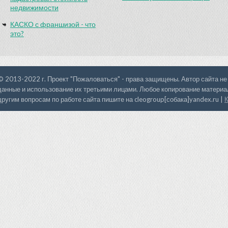
недвижимости
КАСКО с франшизой - что
это?
© 2013-2022 г. Проект "Пожаловаться" - права защищены. Автор сайта не
данные и использование их третьими лицами. Любое копирование материал
другим вопросам по работе сайта пишите на cleogroup[собака]yandex.ru |
К