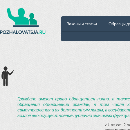
Законы и статьи
Образцы д
Граждане имеют право обращаться лично, а также
обращения объединений граждан, в том числе ю
самоуправления и их должностным лицам, в государст
возложено осуществление публично значимых функций
ч.1-ая ст. 2
рассмотрени