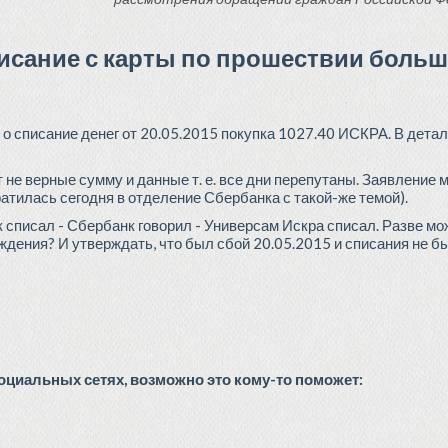
исание с карты по прошествии больш
 о списание денег от 20.05.2015 покупка 1027.40 ИСКРА. В детал
не верные сумму и данные т. е. все дни перепутаны. Заявление 
ратилась сегодня в отделение Сбербанка с такой-же темой).
 списал - Сбербанк говорил - Универсам Искра списал. Разве мо
дения? И утверждать, что был сбой 20.05.2015 и списания не б
циальных сетях, возможно это кому-то поможет: