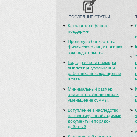
ПОСЛЕДНИЕ СТАТЬИ
Каталог телефонов
поддержки
Процедура банкротства
физического лица: новинка
законодательства
Виды, расчет и размеры
выплат при увольнении
работника по сокращению
штата
Минимальный размер
алиментов. Увеличение и
уменьшение суммы.
Вступление в наследство
на квартиру: необходимые
документы и порядок
действий
Кадастровый номер и