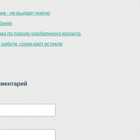
нк - не выдают новую
банке
ка по поводу одобренного кредита
работе, сроки карт истекли
)
мментарий