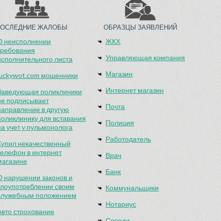
ПОСЛЕДНИЕ ЖАЛОБЫ
ОБРАЗЦЫ ЗАЯВЛЕНИЙ
О неисполнении
ЖКХ
требования
Управляющая компания
исполнительного листа
Магазин
luckywot.com мошенники
Интернет магазин
Заведующая поликлиники
не подписывает
Почта
направление в другую
поликлинику для вставания
Полиция
на учет у пульмонолога
Работодатель
Купил некачественный
телефон в интернет
Врач
магазине
Банк
О нарушении законов и
злоупотреблении своим
Коммунальщики
служебным положением
Нотариус
Авто строхование
Соседи