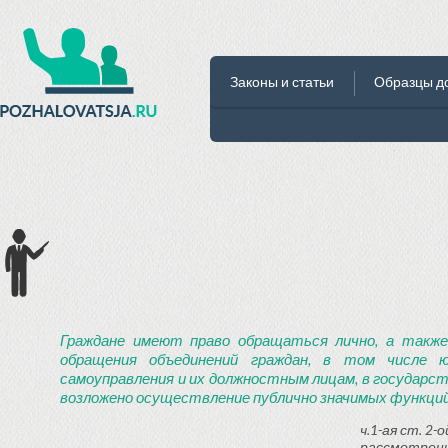
Законы и статьи
Образцы д
Граждане имеют право обращаться лично, а также
обращения объединений граждан, в том числе ю
самоуправления и их должностным лицам, в государст
возложено осуществление публично значимых функций
ч.1-ая ст. 2
рассмотрени