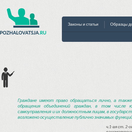
Законы и статьи
Образцы д
Граждане имеют право обращаться лично, а также
обращения объединений граждан, в том числе ю
самоуправления и их должностным лицам, в государст
возложено осуществление публично значимых функций
ч.1-ая ст. 2
рассмотрени