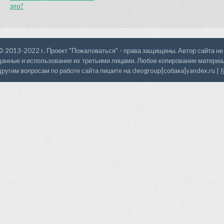
это?
© 2013-2022 г. Проект "Пожаловаться" - права защищены. Автор сайта не
данные и использование их третьими лицами. Любое копирование материал
другим вопросам по работе сайта пишите на cleogroup[собака]yandex.ru |
К