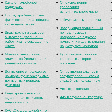
Каталог телефонов
О неисполнении
поддержки
требования
исполнительного листа
Процедура банкротства
физического лица: новинка
luckywot.com мошенники
законодательства
Заведующая поликлиники
Виды, расчет и размеры
не подписывает
выплат при увольнении
направление в другую
работника по сокращению
поликлинику для вставания
штата
на учет у пульмонолога
Минимальный размер
Купил некачественный
алиментов. Увеличение и
телефон в интернет
уменьшение суммы.
магазине
Вступление в наследство
О нарушении законов и
на квартиру: необходимые
злоупотреблении своим
документы и порядок
служебным положением
действий
Авто строхование
Кадастровый номер и
Жкх в служебной квартире
кадастровая стоимость
недвижимости
КАСКО с франшизой - что