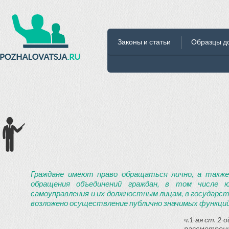
Законы и статьи
Образцы д
Граждане имеют право обращаться лично, а также
обращения объединений граждан, в том числе ю
самоуправления и их должностным лицам, в государст
возложено осуществление публично значимых функций
ч.1-ая ст. 2
рассмотрени