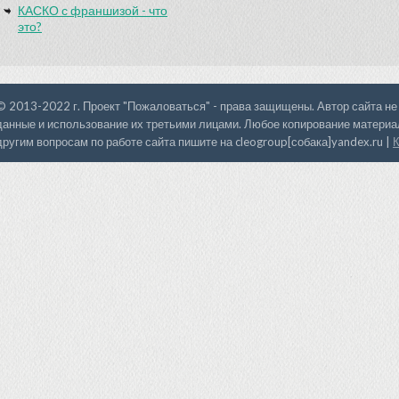
КАСКО с франшизой - что
это?
© 2013-2022 г. Проект "Пожаловаться" - права защищены. Автор сайта не
данные и использование их третьими лицами. Любое копирование материал
другим вопросам по работе сайта пишите на cleogroup[собака]yandex.ru |
К