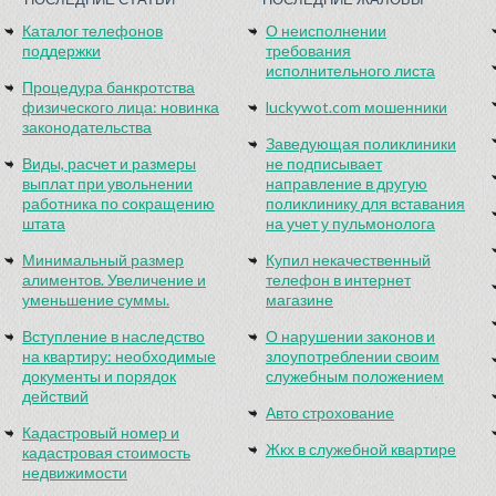
Каталог телефонов
О неисполнении
поддержки
требования
исполнительного листа
Процедура банкротства
физического лица: новинка
luckywot.com мошенники
законодательства
Заведующая поликлиники
Виды, расчет и размеры
не подписывает
выплат при увольнении
направление в другую
работника по сокращению
поликлинику для вставания
штата
на учет у пульмонолога
Минимальный размер
Купил некачественный
алиментов. Увеличение и
телефон в интернет
уменьшение суммы.
магазине
Вступление в наследство
О нарушении законов и
на квартиру: необходимые
злоупотреблении своим
документы и порядок
служебным положением
действий
Авто строхование
Кадастровый номер и
Жкх в служебной квартире
кадастровая стоимость
недвижимости