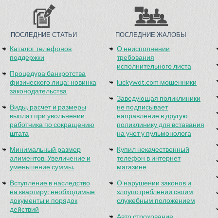
ПОСЛЕДНИЕ СТАТЬИ
ПОСЛЕДНИЕ ЖАЛОБЫ
Каталог телефонов
О неисполнении
поддержки
требования
исполнительного листа
Процедура банкротства
физического лица: новинка
luckywot.com мошенники
законодательства
Заведующая поликлиники
Виды, расчет и размеры
не подписывает
выплат при увольнении
направление в другую
работника по сокращению
поликлинику для вставания
штата
на учет у пульмонолога
Минимальный размер
Купил некачественный
алиментов. Увеличение и
телефон в интернет
уменьшение суммы.
магазине
Вступление в наследство
О нарушении законов и
на квартиру: необходимые
злоупотреблении своим
документы и порядок
служебным положением
действий
Авто строхование