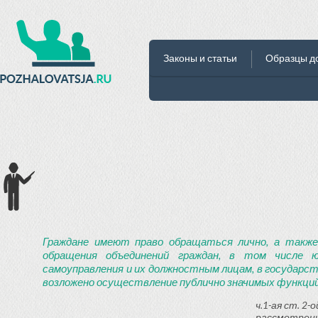
Законы и статьи
Образцы д
Граждане имеют право обращаться лично, а также
обращения объединений граждан, в том числе ю
самоуправления и их должностным лицам, в государст
возложено осуществление публично значимых функций
ч.1-ая ст. 2
рассмотрени