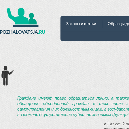
Законы и статьи
Образцы д
Граждане имеют право обращаться лично, а также
обращения объединений граждан, в том числе ю
самоуправления и их должностным лицам, в государст
возложено осуществление публично значимых функций
ч.1-ая ст. 2
рассмотрени