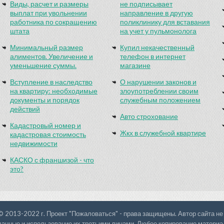
Виды, расчет и размеры
не подписывает
выплат при увольнении
направление в другую
работника по сокращению
поликлинику для вставания
штата
на учет у пульмонолога
Минимальный размер
Купил некачественный
алиментов. Увеличение и
телефон в интернет
уменьшение суммы.
магазине
Вступление в наследство
О нарушении законов и
на квартиру: необходимые
злоупотреблении своим
документы и порядок
служебным положением
действий
Авто строхование
Кадастровый номер и
Жкх в служебной квартире
кадастровая стоимость
недвижимости
КАСКО с франшизой - что
это?
© 2013-2022 г. Проект "Пожаловаться" - права защищены. Автор сайта не
данные и использование их третьими лицами. Любое копирование материал