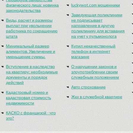
физического лица: новинка
luckywot.com мошенники
законодательства
Заведующая поликлиники
Виды, расчет и размеры
не подписывает
выплат при увольнении
направление в другую
работника по сокращению
поликлинику для вставания
штата
на учет у пульмонолога
Минимальный размер
Купил некачественный
алиментов. Увеличение и
телефон в интернет
уменьшение суммы.
магазине
Вступление в наследство
О нарушении законов и
на квартиру: необходимые
злоупотреблении своим
документы и порядок
служебным положением
действий
Авто строхование
Кадастровый номер и
Жкх в служебной квартире
кадастровая стоимость
недвижимости
КАСКО с франшизой - что
это?