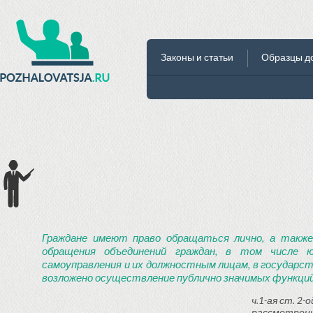
Законы и статьи
Образцы д
Граждане имеют право обращаться лично, а также
обращения объединений граждан, в том числе ю
самоуправления и их должностным лицам, в государст
возложено осуществление публично значимых функций
ч.1-ая ст. 2
рассмотрени