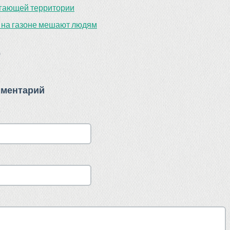
егающей территории
на газоне мешают людям
)
мментарий