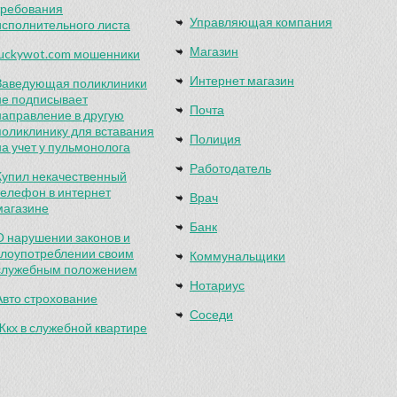
требования
Управляющая компания
исполнительного листа
Магазин
luckywot.com мошенники
Интернет магазин
Заведующая поликлиники
не подписывает
Почта
направление в другую
поликлинику для вставания
Полиция
на учет у пульмонолога
Работодатель
Купил некачественный
телефон в интернет
Врач
магазине
Банк
О нарушении законов и
злоупотреблении своим
Коммунальщики
служебным положением
Нотариус
Авто строхование
Соседи
Жкх в служебной квартире