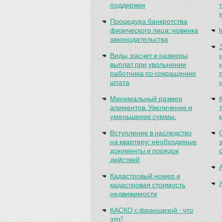
поддержки
Процедура банкротства
физического лица: новинка
законодательства
Виды, расчет и размеры
выплат при увольнении
работника по сокращению
штата
Минимальный размер
алиментов. Увеличение и
уменьшение суммы.
Вступление в наследство
на квартиру: необходимые
документы и порядок
действий
Кадастровый номер и
кадастровая стоимость
недвижимости
КАСКО с франшизой - что
это?