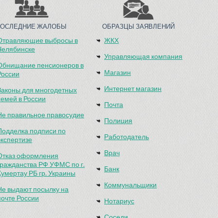
ПОСЛЕДНИЕ ЖАЛОБЫ
ОБРАЗЦЫ ЗАЯВЛЕНИЙ
Отравляющие выбросы в
ЖКХ
Челябинске
Управляющая компания
Обнищание пенсионеров в
Магазин
России
Интернет магазин
Законы для многодетных
семей в России
Почта
Не правильное правосудие
Полиция
Подделка подписи по
Работодатель
экспертизе
Врач
Отказ оформления
гражданства РФ УФМС по г.
Банк
Кумертау РБ гр. Украины
Коммунальщики
Не выдают посылку на
почте России
Нотариус
Соседи