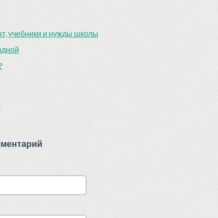
т, учебники и нужды школы
одной
?
)
мментарий