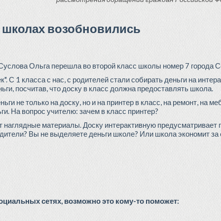
 школах возобновились
 Суслова Ольга перешла во второй класс школы номер 7 города 
к". С 1 класса с нас, с родителей стали собирать деньги на интер
ьги, посчитав, что доску в класс должна предоставлять школа.
ьги не только на доску, но и на принтер в класс, на ремонт, на м
ги. На вопрос учителю: зачем в класс принтер?
ет наглядные материалы. Доску интерактивную предусматривает 
дители? Вы не выделяете деньги школе? Или школа экономит за 
циальных сетях, возможно это кому-то поможет: