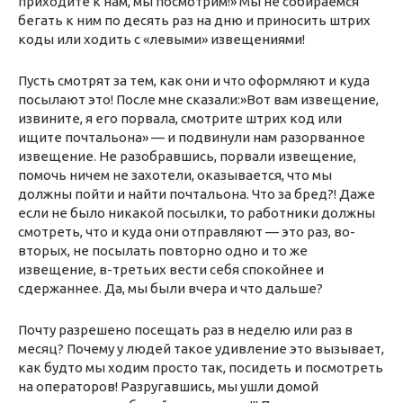
приходите к нам, мы посмотрим!» Мы не собираемся
бегать к ним по десять раз на дню и приносить штрих
коды или ходить с «левыми» извещениями!
Пусть смотрят за тем, как они и что оформляют и куда
посылают это! После мне сказали:»Вот вам извещение,
извините, я его порвала, смотрите штрих код или
ищите почтальона» — и подвинули нам разорванное
извещение. Не разобравшись, порвали извещение,
помочь ничем не захотели, оказывается, что мы
должны пойти и найти почтальона. Что за бред?! Даже
если не было никакой посылки, то работники должны
смотреть, что и куда они отправляют — это раз, во-
вторых, не посылать повторно одно и то же
извещение, в-третьих вести себя спокойнее и
сдержаннее. Да, мы были вчера и что дальше?
Почту разрешено посещать раз в неделю или раз в
месяц? Почему у людей такое удивление это вызывает,
как будто мы ходим просто так, посидеть и посмотреть
на операторов! Разругавшись, мы ушли домой