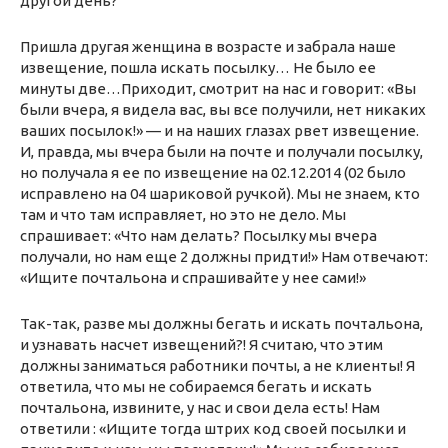
другой день?
Пришла другая женщина в возрасте и забрала наше
извещение, пошла искать посылку… Не было ее
минуты две…Приходит, смотрит на нас и говорит: «Вы
были вчера, я видела вас, вы все получили, нет никаких
ваших посылок!» — и на наших глазах рвет извещение.
И, правда, мы вчера были на почте и получали посылку,
но получала я ее по извещение на 02.12.2014 (02 было
исправлено на 04 шариковой ручкой). Мы не знаем, кто
там и что там исправляет, но это не дело. Мы
спрашивает: «Что нам делать? Посылку мы вчера
получали, но нам еще 2 должны придти!» Нам отвечают:
«Ищите почтальона и спрашивайте у нее сами!»
Так-так, разве мы должны бегать и искать почтальона,
и узнавать насчет извещений?! Я считаю, что этим
должны заниматься работники почты, а не клиенты! Я
ответила, что мы не собираемся бегать и искать
почтальона, извините, у нас и свои дела есть! Нам
ответили : «Ищите тогда штрих код своей посылки и