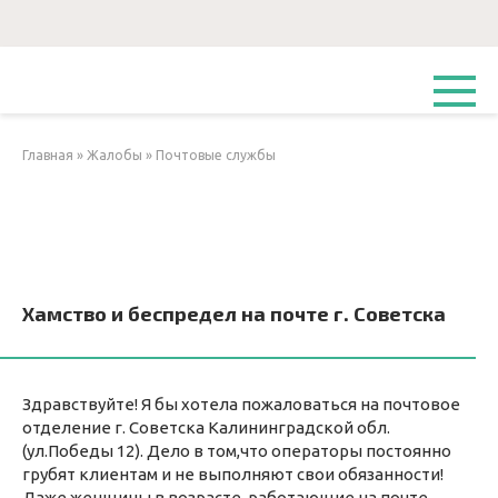
Перейти
к
контенту
Главная
»
Жалобы
»
Почтовые службы
Хамство и беспредел на почте г. Советска
Здравствуйте! Я бы хотела пожаловаться на почтовое
отделение г. Советска Калининградской обл.
(ул.Победы 12). Дело в том,что операторы постоянно
грубят клиентам и не выполняют свои обязанности!
Даже женщины в возрасте, работающие на почте,