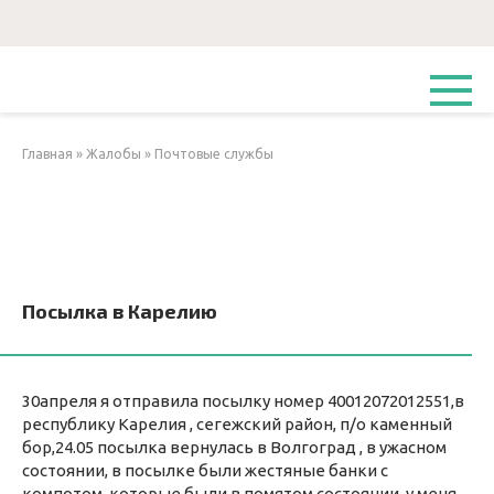
Перейти
к
контенту
Главная
»
Жалобы
»
Почтовые службы
Посылка в Карелию
30апреля я отправила посылку номер 40012072012551,в
республику Карелия , сегежский район, п/о каменный
бор,24.05 посылка вернулась в Волгоград , в ужасном
состоянии, в посылке были жестяные банки с
компотом, которые были в помятом состоянии, у меня