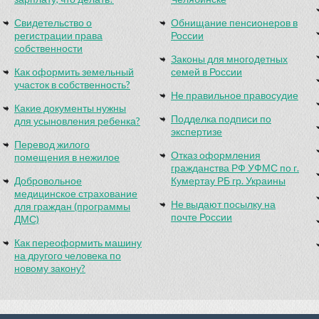
Свидетельство о
Обнищание пенсионеров в
регистрации права
России
собственности
Законы для многодетных
Как оформить земельный
семей в России
участок в собственность?
Не правильное правосудие
Какие документы нужны
Подделка подписи по
для усыновления ребенка?
экспертизе
Перевод жилого
Отказ оформления
помещения в нежилое
гражданства РФ УФМС по г.
Добровольное
Кумертау РБ гр. Украины
медицинское страхование
Не выдают посылку на
для граждан (программы
почте России
ДМС)
Как переоформить машину
на другого человека по
новому закону?