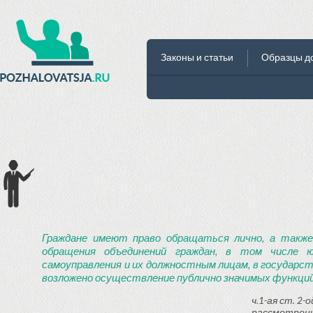
Законы и статьи
Образцы д
Граждане имеют право обращаться лично, а также
обращения объединений граждан, в том числе ю
самоуправления и их должностным лицам, в государст
возложено осуществление публично значимых функций
ч.1-ая ст. 2
рассмотрени