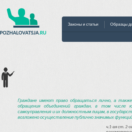
Законы и статьи
Образцы д
Граждане имеют право обращаться лично, а также
обращения объединений граждан, в том числе ю
самоуправления и их должностным лицам, в государст
возложено осуществление публично значимых функций
ч.1-ая ст. 2
рассмотрени