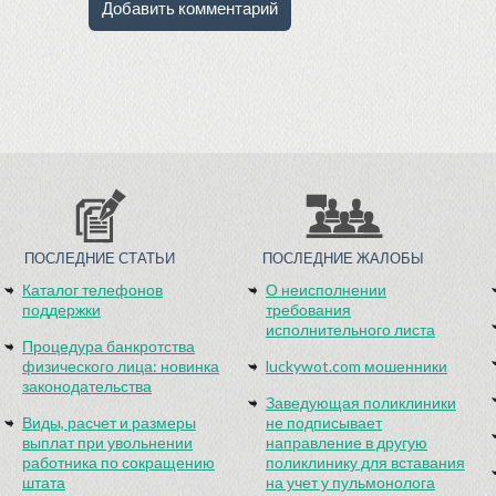
ПОСЛЕДНИЕ СТАТЬИ
ПОСЛЕДНИЕ ЖАЛОБЫ
Каталог телефонов
О неисполнении
поддержки
требования
исполнительного листа
Процедура банкротства
физического лица: новинка
luckywot.com мошенники
законодательства
Заведующая поликлиники
Виды, расчет и размеры
не подписывает
выплат при увольнении
направление в другую
работника по сокращению
поликлинику для вставания
штата
на учет у пульмонолога