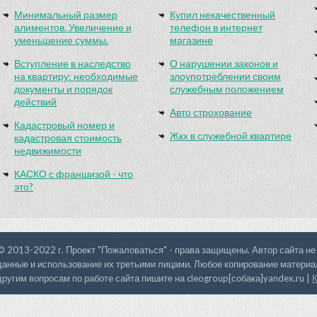
Минимальный размер
Купил некачественный
алиментов. Увеличение и
телефон в интернет
уменьшение суммы.
магазине
Вступление в наследство
О нарушении законов и
на квартиру: необходимые
злоупотреблении своим
документы и порядок
служебным положением
действий
Авто строхование
Кадастровый номер и
Жкх в служебной квартире
кадастровая стоимость
недвижимости
КАСКО с франшизой - что
это?
© 2013-2022 г. Проект "Пожаловаться" - права защищены. Автор сайта не
данные и использование их третьими лицами. Любое копирование материал
другим вопросам по работе сайта пишите на cleogroup[собака]yandex.ru |
К