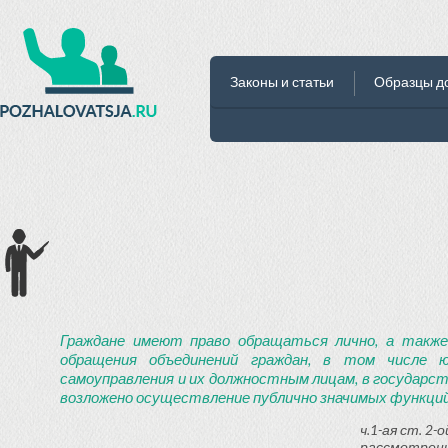
Законы и статьи
Образцы д
Граждане имеют право обращаться лично, а также
обращения объединений граждан, в том числе ю
самоуправления и их должностным лицам, в государст
возложено осуществление публично значимых функций
ч.1-ая ст. 2
рассмотрени