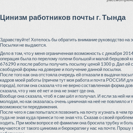
Цинизм работников почты г. Тында
Здравствуйте! Хотелось бы обратить внимание руководство на эт
Посылки не выдаются.
Дело в том, что у меня ограниченная возможность с декабря 2014 
операция была по перелому голени большой и малой берцовой кос
676290 и после работы получить посылку ценой 1300 р. Дал ей 
свободной формы на доверие и получение данной посылки.
После того как она отстояла очередь ей отказали в выдачи посыл
кадров моей работы (причем тут моя работа и почта РОССИИ для 
города), потом она сказала что не верно составленная форма до
сказала, что у них её нет и она не знает где она.
Вообще она сказала, чтоб я сам шёл и получал. И если за ней ни 
молодая, но как оказалась очень циничная на неё не повлияло и 
возможности передвижения.
После чего я сам попытался позвонить на почту и узнать в чем п
туда не зная куда принеси то не зная что. Сказав о своей проблем
ходить. При моём вопросе её фамилии она бросила трубку и бол
мучаются от такого цинизма и бюрократии у нас на почте. Прошу