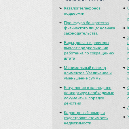
Каталог телефонов
поддержки
Процедура банкротства
физического лица: новинка
законодательства
Виды, расчет и размеры
выплат при увольнении
работника по сокращению
штата
Минимальный размер
алиментов. Увеличение и
уменьшение суммы.
Вступление в наследство
на квартиру: необходимые
документы и порядок
действий
Кадастровый номер и
кадастровая стоимость
недвижимости