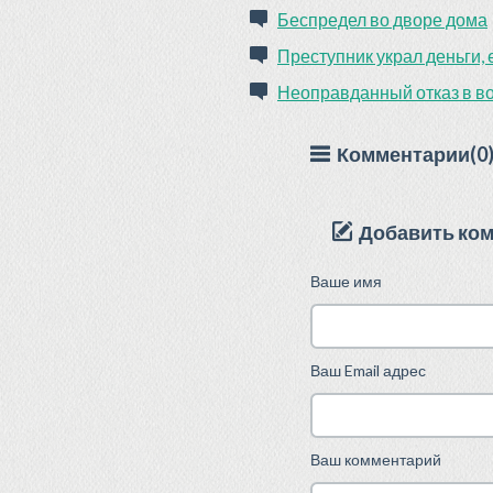
Беспредел во дворе дома
Преступник украл деньги, 
Неоправданный отказ в в
Комментарии(0
Добавить ко
Ваше имя
Ваш Email адрес
Ваш комментарий