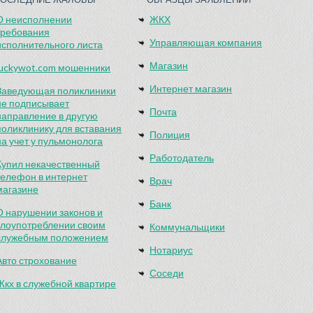
О неисполнении
ЖКХ
требования
Управляющая компания
исполнительного листа
Магазин
luckywot.com мошенники
Интернет магазин
Заведующая поликлиники
не подписывает
Почта
направление в другую
поликлинику для вставания
Полиция
на учет у пульмонолога
Работодатель
Купил некачественный
телефон в интернет
Врач
магазине
Банк
О нарушении законов и
злоупотреблении своим
Коммунальщики
служебным положением
Нотариус
Авто строхование
Соседи
Жкх в служебной квартире