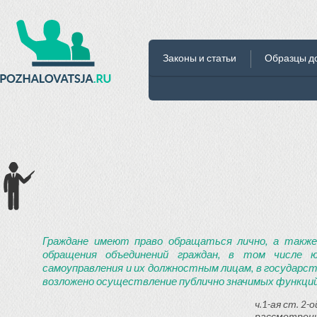
Законы и статьи
Образцы д
Граждане имеют право обращаться лично, а также
обращения объединений граждан, в том числе ю
самоуправления и их должностным лицам, в государст
возложено осуществление публично значимых функций
ч.1-ая ст. 2
рассмотрени