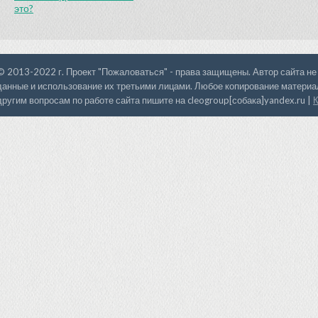
это?
© 2013-2022 г. Проект "Пожаловаться" - права защищены. Автор сайта не
данные и использование их третьими лицами. Любое копирование материал
другим вопросам по работе сайта пишите на cleogroup[собака]yandex.ru |
К