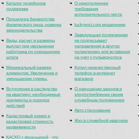
Каталог телефонов
О неисполнении
поддержки
требования
исполнительного листа
Процедура банкротства
физического лица: новинка
luckywot.com мошенники
законодательства
Заведующая поликлиники
Виды, расчет и размеры
не подписывает
выплат при увольнении
направление в другую
работника по сокращению
поликлинику для вставания
штата
на учет у пульмонолога
Минимальный размер
Купил некачественный
алиментов. Увеличение и
телефон в интернет
уменьшение суммы.
магазине
Вступление в наследство
О нарушении законов и
на квартиру: необходимые
злоупотреблении своим
документы и порядок
служебным положением
действий
Авто строхование
Кадастровый номер и
Жкх в служебной квартире
кадастровая стоимость
недвижимости
КАСКО с франшизой - что