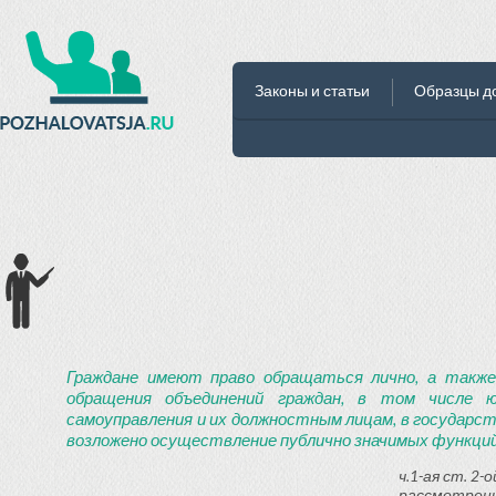
Законы и статьи
Образцы д
Граждане имеют право обращаться лично, а также
обращения объединений граждан, в том числе ю
самоуправления и их должностным лицам, в государст
возложено осуществление публично значимых функций
ч.1-ая ст. 2
рассмотрени