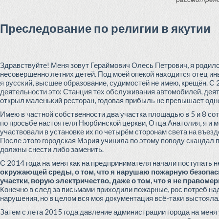
Преследование по религии в якутии
Здравствуйте! Меня зовут Гераймович Олесь Петрович, я родился 
несовершенно летних детей. Под моей опекой находится отец и
я русский, высшее образование, судимостей не имею, крещён. 
деятельности это: Станция тех обслуживания автомобилей, деятел
открыл маленький ресторан, годовая прибыль не превышает одн
Имею в частной собственности два участка площадью в 5 и 8 сот
по просьбе настоятеля Нюрбинской церкви, Отца Анатолия, я и 
участвовали в установке их по четырём сторонам света на въезде
После этого городская Мэрия учинила по этому поводу скандал п
должны снести либо заменить.
С 2014 года на меня как на предпринимателя начали поступать 
окружающей среды, о том, что я нарушаю пожарную безопас
участки, ворую электричество, даже о том, что я не правомер
Конечно в след за письмами приходили пожарные, рос потреб на
нарушения, но в целом вся моя документация всё-таки выстояла
Затем с лета 2015 года давление администрации города на мен