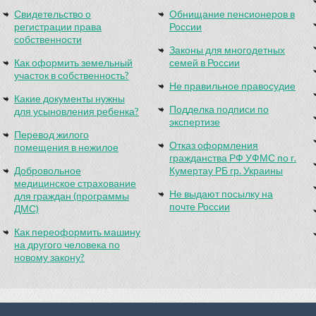
Свидетельство о
Обнищание пенсионеров в
регистрации права
России
собственности
Законы для многодетных
Как оформить земельный
семей в России
участок в собственность?
Не правильное правосудие
Какие документы нужны
Подделка подписи по
для усыновления ребенка?
экспертизе
Перевод жилого
Отказ оформления
помещения в нежилое
гражданства РФ УФМС по г.
Добровольное
Кумертау РБ гр. Украины
медицинское страхование
Не выдают посылку на
для граждан (программы
почте России
ДМС)
Как переоформить машину
на другого человека по
новому закону?