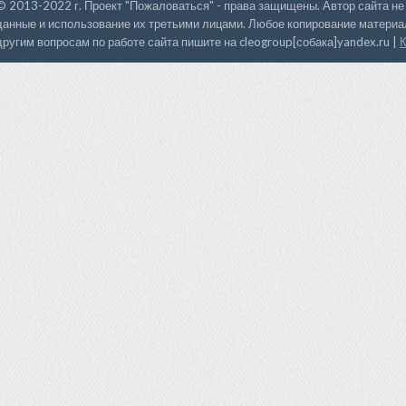
© 2013-2022 г. Проект "Пожаловаться" - права защищены. Автор сайта не
данные и использование их третьими лицами. Любое копирование материал
другим вопросам по работе сайта пишите на cleogroup[собака]yandex.ru |
К