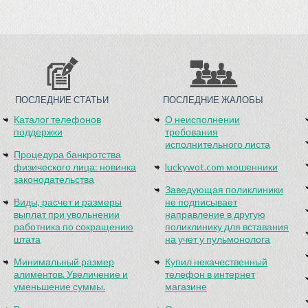
ПОСЛЕДНИЕ СТАТЬИ
ПОСЛЕДНИЕ ЖАЛОБЫ
Каталог телефонов
О неисполнении
поддержки
требования
исполнительного листа
Процедура банкротства
физического лица: новинка
luckywot.com мошенники
законодательства
Заведующая поликлиники
Виды, расчет и размеры
не подписывает
выплат при увольнении
направление в другую
работника по сокращению
поликлинику для вставания
штата
на учет у пульмонолога
Минимальный размер
Купил некачественный
алиментов. Увеличение и
телефон в интернет
уменьшение суммы.
магазине