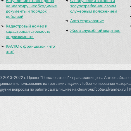
Вступление в наследство
О нарушении законов и
на квартиру: необходимые
злоупотреблении своим
документы и порядок
служебным положением
действий
Авто строхование
Кадастровый номер и
Жкх в служебной квартире
кадастровая стоимость
недвижимости
КАСКО с франшизой - что
это?
© 2013-2022 г. Проект "Пожаловаться" - права защищены. Автор сайта не
данные и использование их третьими лицами. Любое копирование материал
другим вопросам по работе сайта пишите на cleogroup[собака]yandex.ru |
К