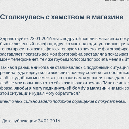
Столкнулась с хамством в магазине
Здравствуйте. 23.01.2016 мы с подругой пошли в магазин за пок
был включенный телефон, вдруг ко мне подходит управляющая ма
тоном просит показать фото, я говорю,что ничего не фотографиров
заставляет показать все мои фотографии, заставляла показывать
моем телефоне нет, тем же грубым голосом попросила меня выйти 
Так как я раньше никогда не сталкивалась с подобными ситуациями
решила туда вернуться и выяснить почему со мной так обошлись,
любых удобных мне местах, но та же самая управляющая даже не 
любые мои попытки что-то ей сказать она отвечала "Мне не интер
фраза:
якобы я могу подкинуть ей бомбу в магазин
и на мой во
этой ситуации и куда я могу обратиться?
Меня очень сильно задело подобное обращение с покупателем.
Дата публикации: 24.01.2016