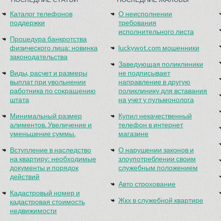
Каталог телефонов
О неисполнении
поддержки
требования
исполнительного листа
Процедура банкротства
физического лица: новинка
luckywot.com мошенники
законодательства
Заведующая поликлиники
Виды, расчет и размеры
не подписывает
выплат при увольнении
направление в другую
работника по сокращению
поликлинику для вставания
штата
на учет у пульмонолога
Минимальный размер
Купил некачественный
алиментов. Увеличение и
телефон в интернет
уменьшение суммы.
магазине
Вступление в наследство
О нарушении законов и
на квартиру: необходимые
злоупотреблении своим
документы и порядок
служебным положением
действий
Авто строхование
Кадастровый номер и
Жкх в служебной квартире
кадастровая стоимость
недвижимости