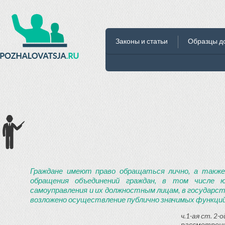
Законы и статьи
Образцы д
Граждане имеют право обращаться лично, а также
обращения объединений граждан, в том числе ю
самоуправления и их должностным лицам, в государст
возложено осуществление публично значимых функций
ч.1-ая ст. 2
рассмотрени