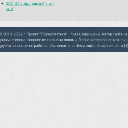
КАСКО с франшизой - что
это?
© 2013-2022 г. Проект "Пожаловаться" - права защищены. Автор сайта не
данные и использование их третьими лицами. Любое копирование материал
другим вопросам по работе сайта пишите на cleogroup[собака]yandex.ru |
К