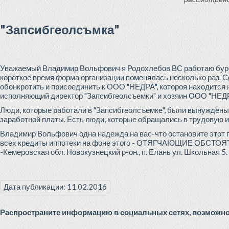
"Запсибгеолсъмка"
Уважаемый Владимир Вольфович я Родохлебов ВС работаю буро
короткое время форма организации поменялась несколько раз. 
обонкротить и присоединить к ООО "НЕДРА", котороя наход
исполняющий директор "Запсибгеолсъемки" и хозяин ООО "НЕДР
Люди, которые работали в "Запсибгеолсъемке", были вынуждены
заработной платы. Есть люди, которые обращались в трудовую и
Владимир Вольфович одна надежда на вас-что остановите этот пр
всех кредиты иппотеки на фоне этого - ОТЯГЧАЮЩИЕ ОБСТОЯ
-Кемеровская обл. Новокузнецкий р-он., п. Елань ул. Школьная 5.
Дата публикации: 11.02.2016
Распространите информацию в социальных сетях, возможно 