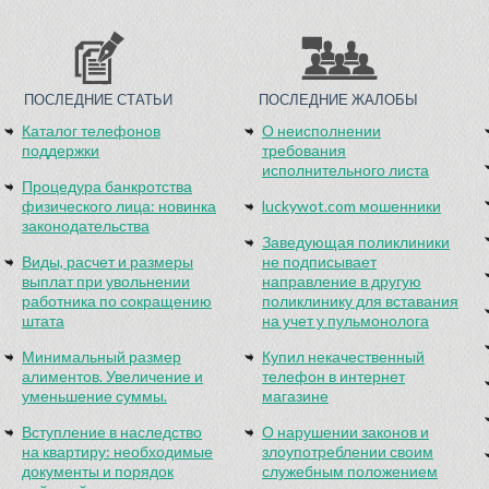
ПОСЛЕДНИЕ СТАТЬИ
ПОСЛЕДНИЕ ЖАЛОБЫ
Каталог телефонов
О неисполнении
поддержки
требования
исполнительного листа
Процедура банкротства
физического лица: новинка
luckywot.com мошенники
законодательства
Заведующая поликлиники
Виды, расчет и размеры
не подписывает
выплат при увольнении
направление в другую
работника по сокращению
поликлинику для вставания
штата
на учет у пульмонолога
Минимальный размер
Купил некачественный
алиментов. Увеличение и
телефон в интернет
уменьшение суммы.
магазине
Вступление в наследство
О нарушении законов и
на квартиру: необходимые
злоупотреблении своим
документы и порядок
служебным положением