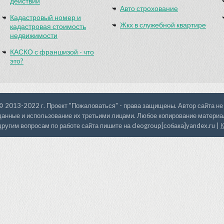
действий
Авто строхование
Кадастровый номер и
Жкх в служебной квартире
кадастровая стоимость
недвижимости
КАСКО с франшизой - что
это?
© 2013-2022 г. Проект "Пожаловаться" - права защищены. Автор сайта не
данные и использование их третьими лицами. Любое копирование материал
другим вопросам по работе сайта пишите на cleogroup[собака]yandex.ru |
К