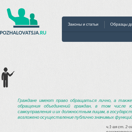
Законы и статьи
Образцы д
Граждане имеют право обращаться лично, а также
обращения объединений граждан, в том числе ю
самоуправления и их должностным лицам, в государст
возложено осуществление публично значимых функций
ч.1-ая ст. 2
рассмотрени