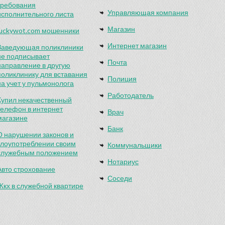
требования
Управляющая компания
исполнительного листа
Магазин
luckywot.com мошенники
Интернет магазин
Заведующая поликлиники
не подписывает
Почта
направление в другую
поликлинику для вставания
Полиция
на учет у пульмонолога
Работодатель
Купил некачественный
телефон в интернет
Врач
магазине
Банк
О нарушении законов и
злоупотреблении своим
Коммунальщики
служебным положением
Нотариус
Авто строхование
Соседи
Жкх в служебной квартире