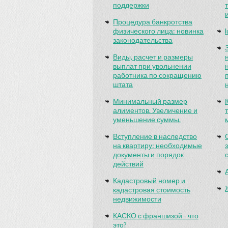
поддержки
Процедура банкротства
физического лица: новинка
законодательства
Виды, расчет и размеры
выплат при увольнении
работника по сокращению
штата
Минимальный размер
алиментов. Увеличение и
уменьшение суммы.
Вступление в наследство
на квартиру: необходимые
документы и порядок
действий
Кадастровый номер и
кадастровая стоимость
недвижимости
КАСКО с франшизой - что
это?