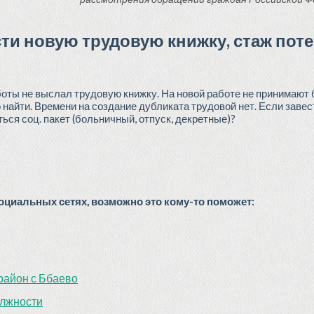
сти новую трудовую книжку, стаж пот
оты не выслал трудовую книжку. На новой работе не принимают б
 найти. Времени на создание дубликата трудовой нет. Если завес
ься соц. пакет (больничный, отпуск, декретные)?
циальных сетях, возможно это кому-то поможет:
район с Ббаево
олжности