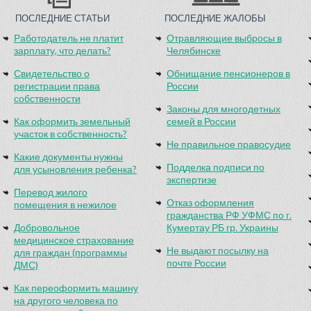
ПОСЛЕДНИЕ СТАТЬИ
ПОСЛЕДНИЕ ЖАЛОБЫ
Работодатель не платит
Отравляющие выбросы в
зарплату, что делать?
Челябинске
Свидетельство о
Обнищание пенсионеров в
регистрации права
России
собственности
Законы для многодетных
Как оформить земельный
семей в России
участок в собственность?
Не правильное правосудие
Какие документы нужны
Подделка подписи по
для усыновления ребенка?
экспертизе
Перевод жилого
Отказ оформления
помещения в нежилое
гражданства РФ УФМС по г.
Добровольное
Кумертау РБ гр. Украины
медицинское страхование
Не выдают посылку на
для граждан (программы
почте России
ДМС)
Как переоформить машину
на другого человека по