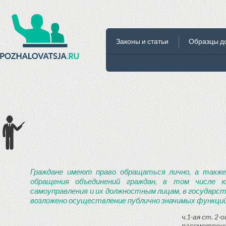
Законы и статьи
Образцы д
Граждане имеют право обращаться лично, а также
обращения объединений граждан, в том числе ю
самоуправления и их должностным лицам, в государст
возложено осуществление публично значимых функций
ч.1-ая ст. 2
рассмотрени