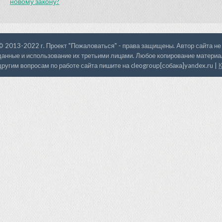
новому закону?
© 2013-2022 г. Проект "Пожаловаться" - права защищены. Автор сайта не
данные и использование их третьими лицами. Любое копирование материал
другим вопросам по работе сайта пишите на cleogroup[собака]yandex.ru |
К