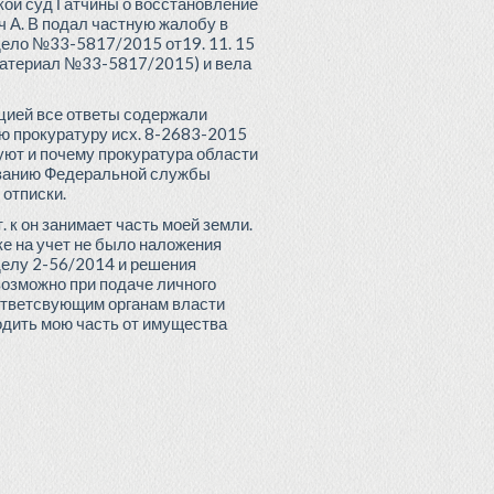
дской суд Гатчины о восстановление
ч А. В подал частную жалобу в
 дело №33-5817/2015 от19. 11. 15
(материал №33-5817/2015) и вела
цией все ответы содержали
ую прокуратуру исх. 8-2683-2015
вуют и почему прокуратура области
казанию Федеральной службы
 отписки.
 к он занимает часть моей земли.
ке на учет не было наложения
делу 2-56/2014 и решения
возможно при подаче личного
оответсвующим органам власти
бодить мою часть от имущества