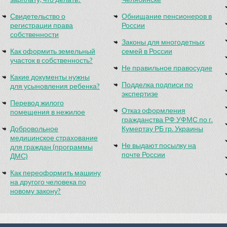
Свидетельство о
Обнищание пенсионеров в
регистрации права
России
собственности
Законы для многодетных
Как оформить земельный
семей в России
участок в собственность?
Не правильное правосудие
Какие документы нужны
Подделка подписи по
для усыновления ребенка?
экспертизе
Перевод жилого
Отказ оформления
помещения в нежилое
гражданства РФ УФМС по г.
Добровольное
Кумертау РБ гр. Украины
медицинское страхование
Не выдают посылку на
для граждан (программы
почте России
ДМС)
Как переоформить машину
на другого человека по
новому закону?