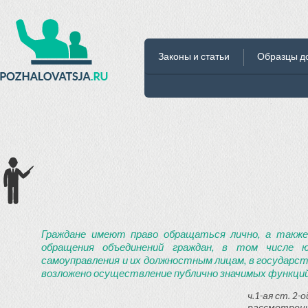
Законы и статьи
Образцы д
Граждане имеют право обращаться лично, а также
обращения объединений граждан, в том числе ю
самоуправления и их должностным лицам, в государст
возложено осуществление публично значимых функций
ч.1-ая ст. 2
рассмотрени