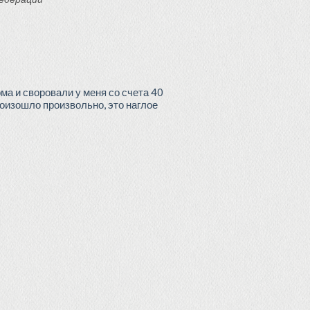
ма и своровали у меня со счета 40
роизошло произвольно, это наглое