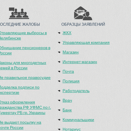
ПОСЛЕДНИЕ ЖАЛОБЫ
ОБРАЗЦЫ ЗАЯВЛЕНИЙ
Отравляющие выбросы в
ЖКХ
Челябинске
Управляющая компания
Обнищание пенсионеров в
Магазин
России
Интернет магазин
Законы для многодетных
семей в России
Почта
Не правильное правосудие
Полиция
Подделка подписи по
Работодатель
экспертизе
Врач
Отказ оформления
гражданства РФ УФМС по г.
Банк
Кумертау РБ гр. Украины
Коммунальщики
Не выдают посылку на
почте России
Нотариус