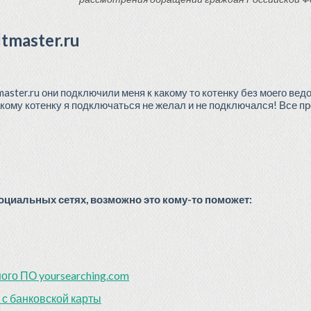
tmaster.ru
aster.ru они подключили меня к какому то котенку без моего ведо
какому котенку я подключаться не желал и не подключался! Все п
циальных сетях, возможно это кому-то поможет:
го ПО yoursearching.com
 с банковской карты