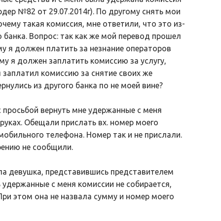
дер №82 от 29.07.2014г). По другому снять мои
очему такая комиссия, мне ответили, что это из-
о банка. Вопрос: так как же мой перевод прошел
му я должен платить за незнание операторов
у я должен заплатить комиссию за услугу,
я заплатил комиссию за снятие своих же
рнулись из другого банка по не моей вине?
 с просьбой вернуть мне удержанные с меня
 руках. Обещали прислать вх. номер моего
мобильного телефона. Номер так и не прислали.
рению не сообщили.
ила девушка, представившись представителем
 удержанные с меня комиссии не собирается,
При этом она не назвала сумму и номер моего