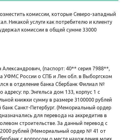
возместить комиссии, которые Северо-западный
. Никакой услуги как потребителю и клиенту
м удержал комиссии в общей сумме 33000
 Александрович, (паспорт: 40** серия 7988**,
а УФМС России о СПБ и Лен обл. в Выборгском
тился в отделение банка Сбербанк Филиал №
дресу: пр. Энгельса дом 133, корпус 1 с
ельной книжки сумму в размере 3100000 рублей
 банк Санкт-Петербург. (Мемориальный ордер
едназначались для перевода на аккредитив в
долевом строительстве. За данный перевод с
 2000 рублей (Мемориальный ордер № 41 от
в Сбербанк с вопросом о месте нахождения моих