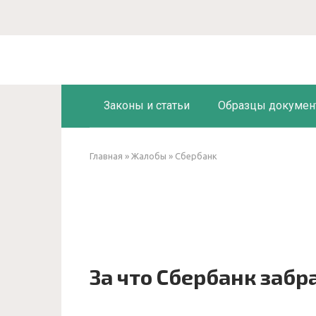
Перейти
к
контенту
Законы и статьи
Образцы докумен
Главная
»
Жалобы
»
Сбербанк
За что Сбербанк забр