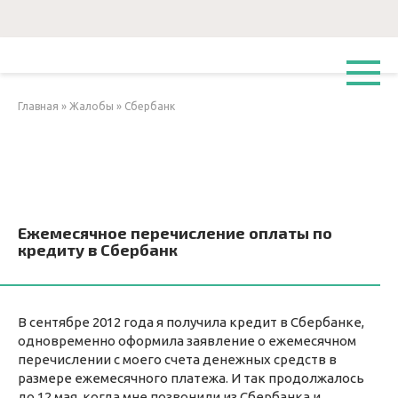
Перейти
к
контенту
Главная
»
Жалобы
»
Сбербанк
Ежемесячное перечисление оплаты по
кредиту в Сбербанк
В сентябре 2012 года я получила кредит в Сбербанке,
одновременно оформила заявление о ежемесячном
перечислении с моего счета денежных средств в
размере ежемесячного платежа. И так продолжалось
до 12 мая, когда мне позвонили из Сбербанка и