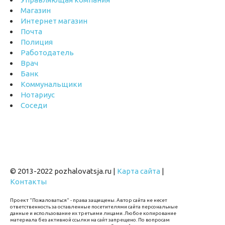
Магазин
Интернет магазин
Почта
Полиция
Работодатель
Врач
Банк
Коммунальщики
Нотариус
Соседи
© 2013-2022 pozhalovatsja.ru |
Карта сайта
|
Контакты
Проект "Пожаловаться" - права защищены. Автор сайта не несет
ответственность за оставленные посетителями сайта персональные
данные и использование их третьими лицами. Любое копирование
материала без активной ссылки на сайт запрещено. По вопросам