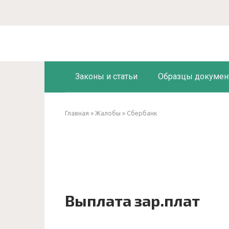
Перейти
к
контенту
Законы и статьи
Образцы докумен
Главная
»
Жалобы
»
Сбербанк
Выплата зар.плат