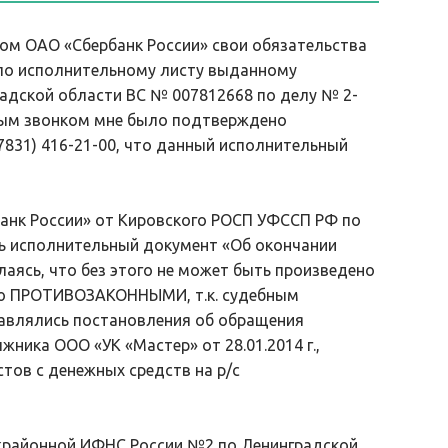
ом ОАО «Сбербанк России» свои обязательства
 8 по исполнительному листу выданному
адской области ВС № 007812668 по делу № 2-
личным звонком мне было подтверждено
7831) 416-21-00, что данный исполнительный
анк России» от Кировского РОСП УФССП РФ по
ь исполнительный документ «Об окончании
аясь, что без этого не может быть произведено
аю ПРОТИВОЗАКОННЫМИ, т.к. судебным
авлялись постановления об обращения
ника ООО «УК «Мастер» от 28.01.2014 г.,
рестов с денежных средств на р/с
жрайонной ИФНС России №2 по Ленинградской