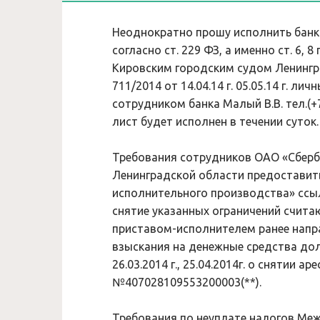
Неоднократно прошу исполнить банк
согласно ст. 229 ФЗ, а именно ст. 6,
Кировским городским судом Ленингр
711/2014 от 14.04.14 г. 05.05.14 г. 
сотрудником банка Малый В.В. тел.(+
лист будет исполнен в течении суток.
Требования сотрудников ОАО «Сберб
Ленинградской области предоставит
исполнительного производства» ссыл
снятие указанных ограничений счит
приставом-исполнителем ранее напр
взыскания на денежные средства долж
26.03.2014 г., 25.04.2014г. о снятии а
№407028109553200003(**).
Требования по неуплате налогов Ме