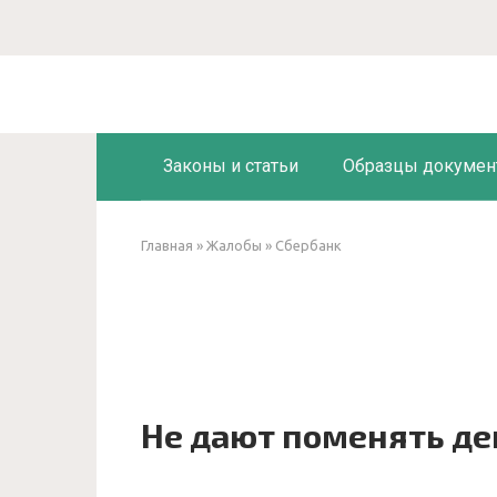
Перейти
к
контенту
Законы и статьи
Образцы докумен
Главная
»
Жалобы
»
Сбербанк
Не дают поменять де