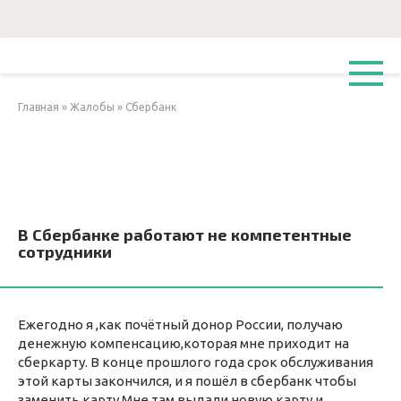
Перейти
к
контенту
Главная
»
Жалобы
»
Сбербанк
В Сбербанке работают не компетентные
сотрудники
Ежегодно я ,как почётный донор России, получаю
денежную компенсацию,которая мне приходит на
сберкарту. В конце прошлого года срок обслуживания
этой карты закончился, и я пошёл в сбербанк чтобы
заменить карту.Мне там выдали новую карту и