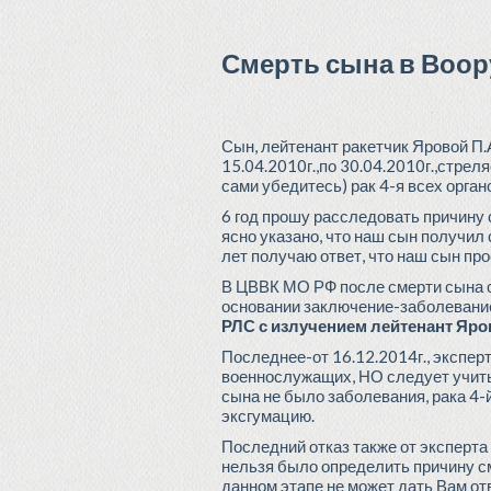
Смерть сына в Воо
Сын, лейтенант ракетчик Яровой П.А
15.04.2010г.,по 30.04.2010г.,стре
сами убедитесь) рак 4-я всех орган
6 год прошу расследовать причину
ясно указано, что наш сын получил
лет получаю ответ, что наш сын про
В ЦВВК МО РФ после смерти сына сп
основании заключение-заболевание
РЛС с излучением лейтенант Яров
Последнее-от 16.12.2014г., экспе
военнослужащих, НО следует учиты
сына не было заболевания, рака 4-
эксгумацию.
Последний отказ также от эксперта 
нельзя было определить причину см
данном этапе не может дать Вам от