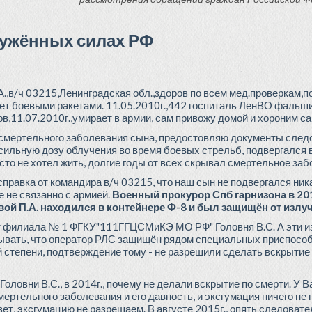
ружённых силах РФ
.,в/ч 03215,Ленинградская обл.,здоров по всем мед.проверкам,п
ляет боевыми ракетами. 11.05.2010г.,442 госпиталь ЛенВО фаль
ов,11.07.2010г.,умирает в армии, сам привожу домой и хороним са
 смертельного заболевания сына, предостовляю документы сле
 сильную дозу облучения во время боевых стрельб, подвергался 
сто не хотел жить, долгие годы от всех скрывал смертельное заб
равка от командира в/ч 03215, что наш сын не подвергался ник
 не связанно с армией.
Военный прокурор Спб гарнизона в 201
ой П.А. находился в контейнере Ф-8 и был защищён от излу
рт филиала № 1 ФГКУ"111ГГЦСМиКЭ МО РФ" Головня В.С. А эти и
вать, что оператор РЛС защищён рядом специальных приспособ
й степени, подтверждение тому - не разрешили сделать вскрытие 
Головни В.С., в 2014г., почему не делали вскрытие по смерти. У
ертельного заболевания и его давность, и эксгумация ничего не 
вет, эксгумацию не разрешаем. В августе 2015г., опять следова