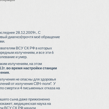
оследнее 28.12.2009г.. С
шивый диагноз(прочтя моё обращение
ми.
дователям ВСУ СК РФ в которых
вредным излучениям, и все эти 6
олевание и умер.
аким излучениям, на этом
2г. во время настройки станции
чения.
злучения не опасны для здоровья
лений от излучения СВЧ-поля". У
по смерти и 4 письменных отказа на
 Вашего сына даже прижизненно
покажет, медицинская наука на
тели ВСУ СК РФ начали