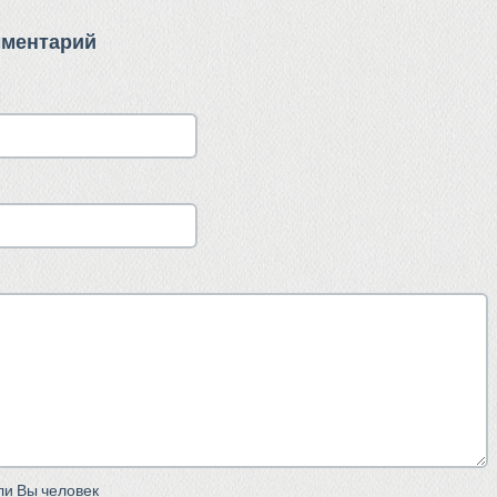
мментарий
сли Вы человек