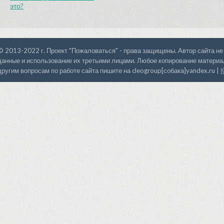
это?
© 2013-2022 г. Проект "Пожаловаться" - права защищены. Автор сайта не
данные и использование их третьими лицами. Любое копирование материал
другим вопросам по работе сайта пишите на cleogroup[собака]yandex.ru |
К