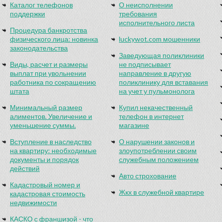
Каталог телефонов
О неисполнении
поддержки
требования
исполнительного листа
Процедура банкротства
физического лица: новинка
luckywot.com мошенники
законодательства
Заведующая поликлиники
Виды, расчет и размеры
не подписывает
выплат при увольнении
направление в другую
работника по сокращению
поликлинику для вставания
штата
на учет у пульмонолога
Минимальный размер
Купил некачественный
алиментов. Увеличение и
телефон в интернет
уменьшение суммы.
магазине
Вступление в наследство
О нарушении законов и
на квартиру: необходимые
злоупотреблении своим
документы и порядок
служебным положением
действий
Авто строхование
Кадастровый номер и
Жкх в служебной квартире
кадастровая стоимость
недвижимости
КАСКО с франшизой - что