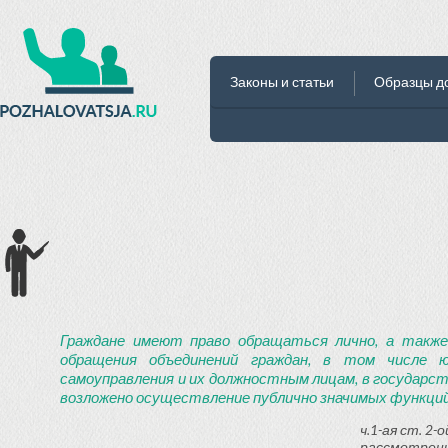
Законы и статьи
Образцы д
Граждане имеют право обращаться лично, а также
обращения объединений граждан, в том числе ю
самоуправления и их должностным лицам, в государст
возложено осуществление публично значимых функций
ч.1-ая ст. 2
рассмотрени