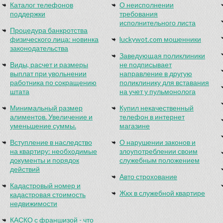
Каталог телефонов
О неисполнении
поддержки
требования
исполнительного листа
Процедура банкротства
физического лица: новинка
luckywot.com мошенники
законодательства
Заведующая поликлиники
Виды, расчет и размеры
не подписывает
выплат при увольнении
направление в другую
работника по сокращению
поликлинику для вставания
штата
на учет у пульмонолога
Минимальный размер
Купил некачественный
алиментов. Увеличение и
телефон в интернет
уменьшение суммы.
магазине
Вступление в наследство
О нарушении законов и
на квартиру: необходимые
злоупотреблении своим
документы и порядок
служебным положением
действий
Авто строхование
Кадастровый номер и
Жкх в служебной квартире
кадастровая стоимость
недвижимости
КАСКО с франшизой - что