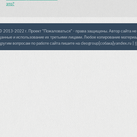
это?
© 2013-2022 г. Проект "Пожаловаться" - права защищены. Автор сайта не
данные и использование их третьими лицами. Любое копирование материал
другим вопросам по работе сайта пишите на cleogroup[собака]yandex.ru |
К