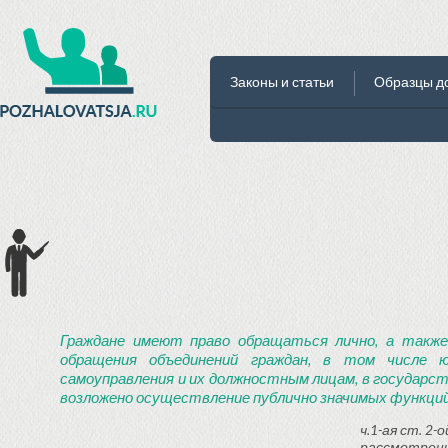
Законы и статьи
Образцы д
Граждане имеют право обращаться лично, а также
обращения объединений граждан, в том числе ю
самоуправления и их должностным лицам, в государст
возложено осуществление публично значимых функций
ч.1-ая ст. 2
рассмотрени