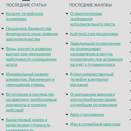
ПОСЛЕДНИЕ СТАТЬИ
ПОСЛЕДНИЕ ЖАЛОБЫ
Каталог телефонов
О неисполнении
поддержки
требования
исполнительного листа
Процедура банкротства
физического лица: новинка
luckywot.com мошенники
законодательства
Заведующая поликлиники
Виды, расчет и размеры
не подписывает
выплат при увольнении
направление в другую
работника по сокращению
поликлинику для вставания
штата
на учет у пульмонолога
Минимальный размер
Купил некачественный
алиментов. Увеличение и
телефон в интернет
уменьшение суммы.
магазине
Вступление в наследство
О нарушении законов и
на квартиру: необходимые
злоупотреблении своим
документы и порядок
служебным положением
действий
Авто строхование
Кадастровый номер и
Жкх в служебной квартире
кадастровая стоимость
недвижимости