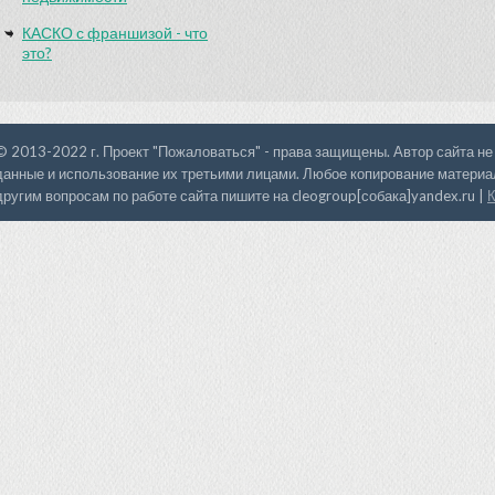
КАСКО с франшизой - что
это?
© 2013-2022 г. Проект "Пожаловаться" - права защищены. Автор сайта не
данные и использование их третьими лицами. Любое копирование материал
другим вопросам по работе сайта пишите на cleogroup[собака]yandex.ru |
К