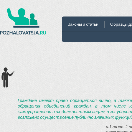
Законы и статьи
Образцы д
Граждане имеют право обращаться лично, а также
обращения объединений граждан, в том числе ю
самоуправления и их должностным лицам, в государст
возложено осуществление публично значимых функций
ч.1-ая ст. 2
рассмотрени