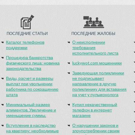
ПОСЛЕДНИЕ СТАТЬИ
ПОСЛЕДНИЕ ЖАЛОБЫ
Каталог телефонов
О неисполнении
поддержки
требования
исполнительного листа
Процедура банкротства
физического лица: новинка
luckywot.com мошенники
законодательства
Заведующая поликлиники
Виды, расчет и размеры
не подписывает
выплат при увольнении
направление в другую
работника по сокращению
поликлинику для вставания
штата
на учет у пульмонолога
Минимальный размер
Купил некачественный
алиментов. Увеличение и
телефон в интернет
уменьшение суммы.
магазине
Вступление в наследство
О нарушении законов и
на квартиру: необходимые
злоупотреблении своим