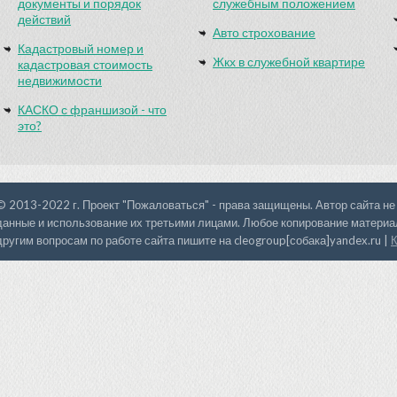
документы и порядок
служебным положением
действий
Авто строхование
Кадастровый номер и
Жкх в служебной квартире
кадастровая стоимость
недвижимости
КАСКО с франшизой - что
это?
© 2013-2022 г. Проект "Пожаловаться" - права защищены. Автор сайта не
данные и использование их третьими лицами. Любое копирование материал
другим вопросам по работе сайта пишите на cleogroup[собака]yandex.ru |
К