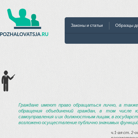
Законы и статьи
Образцы д
Граждане имеют право обращаться лично, а также
обращения объединений граждан, в том числе ю
самоуправления и их должностным лицам, в государст
возложено осуществление публично значимых функций
ч.1-ая ст. 2
рассмотрени