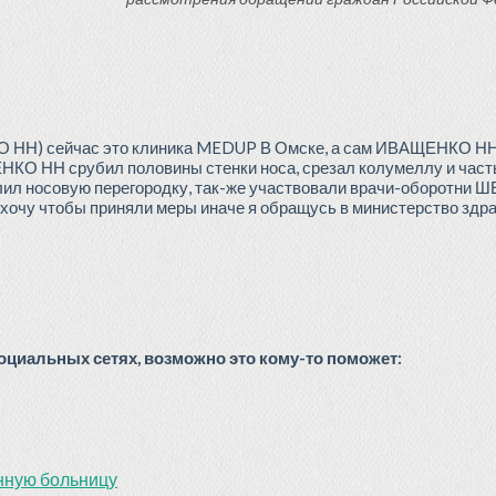
 НН) сейчас это клиника MEDUP В Омске, а сам ИВАЩЕНКО НН с
О НН срубил половины стенки носа, срезал колумеллу и часть 
осовую перегородку, так-же участвовали врачи-оборотни 
 чтобы приняли меры иначе я обращусь в министерство здрав
циальных сетях, возможно это кому-то поможет:
нную больницу