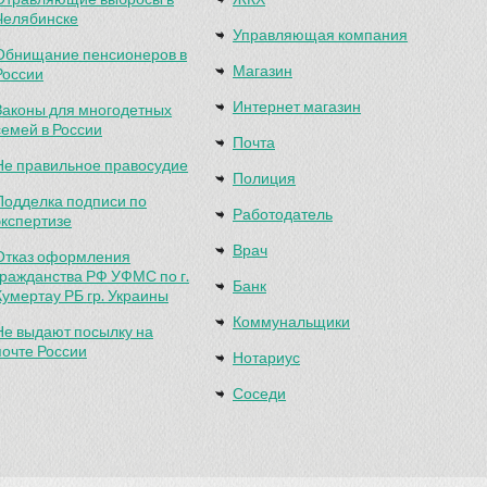
Челябинске
Управляющая компания
Обнищание пенсионеров в
Магазин
России
Интернет магазин
Законы для многодетных
семей в России
Почта
Не правильное правосудие
Полиция
Подделка подписи по
Работодатель
экспертизе
Врач
Отказ оформления
гражданства РФ УФМС по г.
Банк
Кумертау РБ гр. Украины
Коммунальщики
Не выдают посылку на
почте России
Нотариус
Соседи