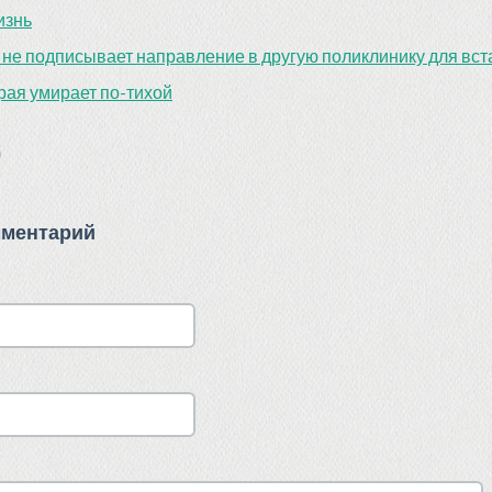
изнь
е подписывает направление в другую поликлинику для вста
рая умирает по-тихой
)
мментарий