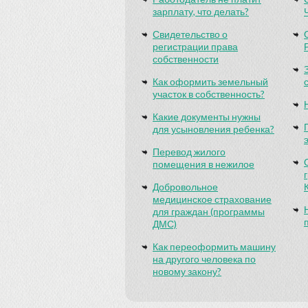
зарплату, что делать?
Свидетельство о
регистрации права
собственности
Как оформить земельный
участок в собственность?
Какие документы нужны
для усыновления ребенка?
Перевод жилого
помещения в нежилое
Добровольное
медицинское страхование
для граждан (программы
ДМС)
Как переоформить машину
на другого человека по
новому закону?